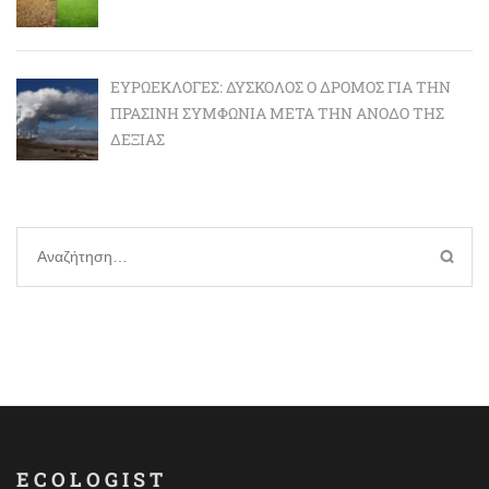
ΕΥΡΩΕΚΛΟΓΈΣ: ΔΎΣΚΟΛΟΣ Ο ΔΡΌΜΟΣ ΓΙΑ ΤΗΝ
ΠΡΆΣΙΝΗ ΣΥΜΦΩΝΊΑ ΜΕΤΆ ΤΗΝ ΆΝΟΔΟ ΤΗΣ
ΔΕΞΙΆΣ
Αναζήτηση
για:
ECOLOGIST