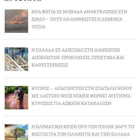
ΝΈΑ ΦΩΤΙΆ ΣΕ ΜΟΝΆΔΑ ΑΝΑΚΎΚΛΩΣΗΣ ΣΤΗ
ΣΊΝΔΟ – ΠΌΤΕ ΘΑ ΘΩΡΑΚΙΣΤΕΊ Η ΔΗΜΌΣΙΑ
ΥΓΕΊΑ;
Η ΕΛΛΆΔΑ ΣΕ ΑΔΙΈΞΟΔΟ ΣΤΗ ΔΙΑΧΕΊΡΙΣΗ
ΑΠΟΒΛΉΤΩΝ: ΠΡΟΚΛΉΣΕΙΣ, ΠΡΌΣΤΙΜΑ ΚΑΙ
ΚΑΘΥΣΤΕΡΉΣΕΙΣ
ΚΎΠΡΟΣ – ΑΠΑΓΌΡΕΥΣΗ ΣΤΗ ΣΠΑΤΆΛΗ ΝΕΡΟΎ
ΜΕ ΛΆΣΤΙΧΟ: ΝΈΟΣ ΝΌΜΟΣ ΦΈΡΝΕΙ ΑΥΣΤΗΡΈΣ
ΚΥΡΏΣΕΙΣ ΓΙΑ ΆΣΚΟΠΗ ΚΑΤΑΝΆΛΩΣΗ
Η ΚΛΙΜΑΤΙΚΉ ΚΡΊΣΗ ΠΡΟ ΤΩΝ ΠΥΛΏΝ: BΑΡΎ ΤΟ
ΚΌΣΤΟΣ ΓΙΑ ΤΟΝ ΠΛΑΝΉΤΗ ΚΑΙ ΤΗΝ ΕΛΛΆΔΑ