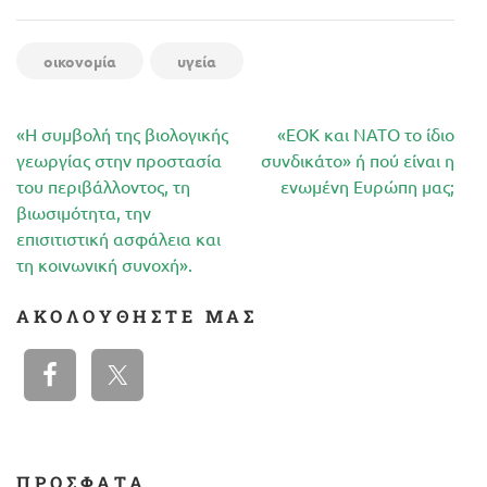
οικονομία
υγεία
Πλοήγηση
«Η συμβολή της βιολογικής
«ΕΟΚ και ΝΑΤΟ το ίδιο
άρθρων
γεωργίας στην προστασία
συνδικάτο» ή πού είναι η
του περιβάλλοντος, τη
ενωμένη Ευρώπη μας;
βιωσιμότητα, την
επισιτιστική ασφάλεια και
τη κοινωνική συνοχή».
ΑΚΟΛΟΥΘΉΣΤΕ ΜΑΣ
ΠΡΟΣΦΑΤΑ