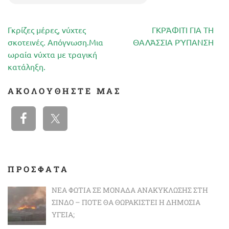
Πλοήγηση
Γκρίζες μέρες, νύχτες
ΓΚΡΆΦΙΤΙ ΓΙΑ ΤΗ
άρθρων
σκοτεινές. Απόγνωση.Μια
ΘΑΛΆΣΣΙΑ ΡΎΠΑΝΣΗ
ωραία νύχτα με τραγική
κατάληξη.
ΑΚΟΛΟΥΘΉΣΤΕ ΜΑΣ
ΠΡΟΣΦΑΤΑ
ΝΈΑ ΦΩΤΙΆ ΣΕ ΜΟΝΆΔΑ ΑΝΑΚΎΚΛΩΣΗΣ ΣΤΗ
ΣΊΝΔΟ – ΠΌΤΕ ΘΑ ΘΩΡΑΚΙΣΤΕΊ Η ΔΗΜΌΣΙΑ
ΥΓΕΊΑ;