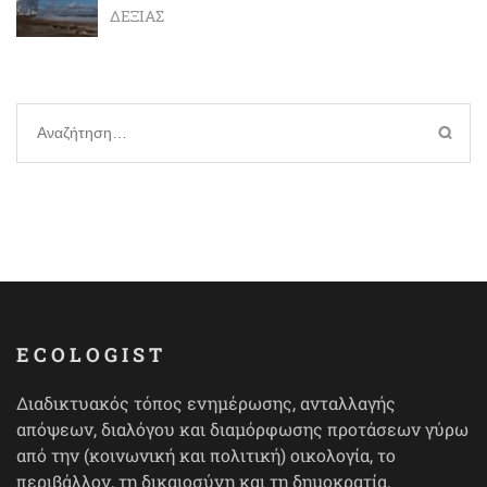
ΔΕΞΙΆΣ
Αναζήτηση
για:
ECOLOGIST
Διαδικτυακός τόπος ενημέρωσης, ανταλλαγής
απόψεων, διαλόγου και διαμόρφωσης προτάσεων γύρω
από την (κοινωνική και πολιτική) οικολογία, το
περιβάλλον, τη δικαιοσύνη και τη δημοκρατία.