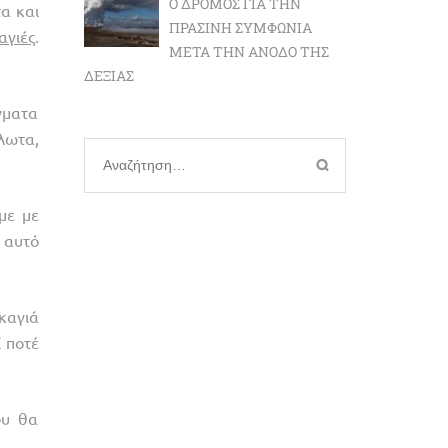
Ο ΔΡΌΜΟΣ ΓΙΑ ΤΗΝ
α και
ΠΡΆΣΙΝΗ ΣΥΜΦΩΝΊΑ
αγιές
.
ΜΕΤΆ ΤΗΝ ΆΝΟΔΟ ΤΗΣ
ΔΕΞΙΆΣ
γματα
λωτα,
Αναζήτηση
για:
με με
 αυτό
καγιά
ί ποτέ
ου θα