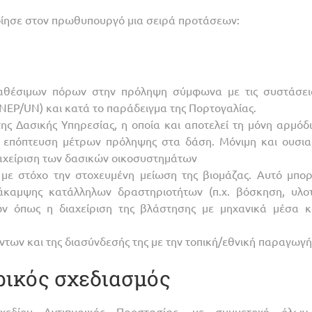
ίησε στον πρωθυπουργό μια σειρά προτάσεων:
ιαθέσιμων πόρων στην πρόληψη σύμφωνα με τις συστάσει
EP/UN) και κατά το παράδειγμα της Πορτογαλίας.
ης Δασικής Υπηρεσίας, η οποία και αποτελεί τη μόνη αρμόδι
ν επόπτευση μέτρων πρόληψης στα δάση. Μόνιμη και ουσια
ιαχείριση των δασικών οικοσυστημάτων
 με στόχο την στοχευμένη μείωση της βιομάζας. Αυτό μπορ
νάκαμψης κατάλληλων δραστηριοτήτων (π.χ. βόσκηση, υλοτ
κών όπως η διαχείριση της βλάστησης με μηχανικά μέσα κ
των και της διασύνδεσής της με την τοπική/εθνική παραγωγή
ικός σχεδιασμός
χεδίου Αντιπυρικής Προστασίας, με συμμετοχή όλω