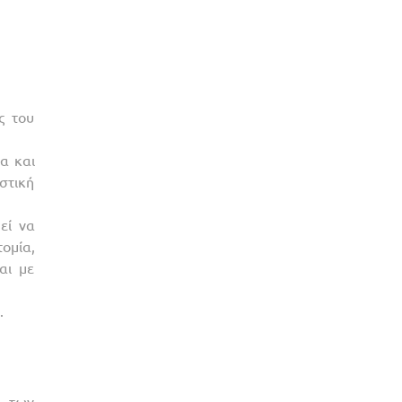
ς του
α και
στική
εί να
ομία,
αι με
.
ν των