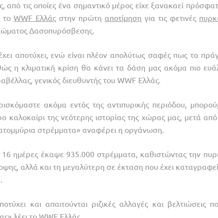
 από τις οποίες ένα σημαντικό μέρος είχε ξανακαεί πρόσφατ
ι το
WWF Ελλάς
στην πρώτη
αποτίμηση
για τις φετινές
πυρκ
υ Σώματος Δασοπυρόσβεσης.
έχει αποτύχει, ενώ είναι πλέον απολύτως σαφές πως τα πρά
θώς η κλιματική κρίση θα κάνει τα δάση μας ακόμα πιο ευά
αβέλλας, γενικός διευθυντής του WWF Ελλάς.
σκόμαστε ακόμα εντός της αντιπυρικής περιόδου, μπορού
ρο καλοκαίρι της νεότερης ιστορίας της χώρας μας, μετά από
εκατομμύρια στρέμματα» αναφέρει η οργάνωση.
α 16 ημέρες έκαψε 935.000 στρέμματα, καθιστώντας την πυρ
ποψης, αλλά και τη μεγαλύτερη σε έκταση που έχει καταγραφε
.
οτύχει και απαιτούνται ριζικές αλλαγές και βελτιώσεις π
ας» λέει το WWF Ελλάς.