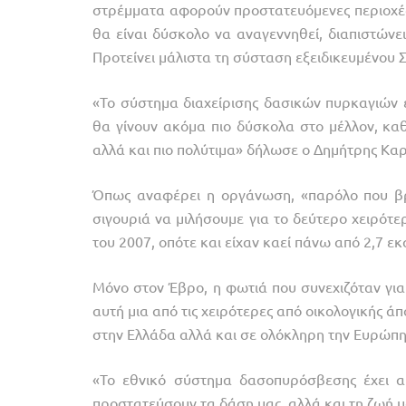
στρέμματα αφορούν προστατευόμενες περιοχές,
θα είναι δύσκολο να αναγεννηθεί, διαπιστώνε
Προτείνει μάλιστα τη σύσταση εξειδικευμένο
«Το σύστημα διαχείρισης δασικών πυρκαγιών 
θα γίνουν ακόμα πιο δύσκολα στο μέλλον, κα
αλλά και πιο πολύτιμα» δήλωσε ο Δημήτρης Καρ
Όπως αναφέρει η οργάνωση, «παρόλο που βρι
σιγουριά να μιλήσουμε για το δεύτερο χειρότε
του 2007, οπότε και είχαν καεί πάνω από 2,7 
Μόνο στον Έβρο, η φωτιά που συνεχιζόταν γι
αυτή μια από τις χειρότερες από οικολογικής ά
στην Ελλάδα αλλά και σε ολόκληρη την Ευρώπη
«Το εθνικό σύστημα δασοπυρόσβεσης έχει απ
προστατεύσουν τα δάση μας, αλλά και τη ζωή μ