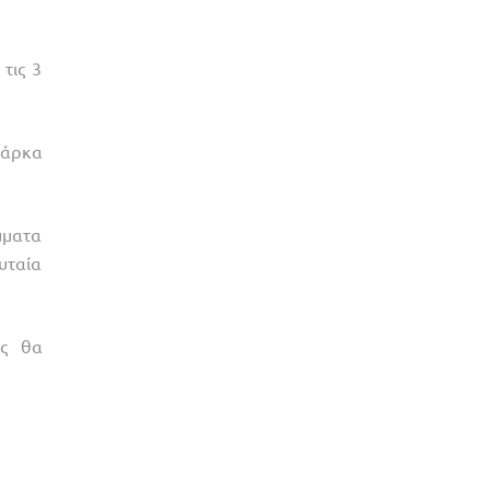
τις 3
Πάρκα
μματα
υταία
ές θα