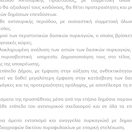
θα αξιολογεί τους κινδύνους, θα θέτει προτεραιότητες και ρ
ικών δημόσιων επενδύσεων.
άθε αντιπυρικής περιόδου, µε ουσιαστική συμμετοχή όλω
σίας.
μού των περιστατικών δασικών πυρκαγιών, ο οποίος βρίσκετ
γειακές χώρες.
ολοκληρωμένη ανάλυση των αιτιών των δασικών πυρκαγιών,
πυροσβεστική υπηρεσία. Δημοσιοποίηση τους στο τέλος
ής της υποχρέωσης.
επίπεδο Δήμου, με έμφαση στην αύξηση της ανθεκτικότητα
ρεί να δοθεί μεγαλύτερη έμφαση στην κατάσβεση των δα
νάγκες και τις προτεραιότητες πρόληψης, με αποτέλεσμα τη 
λέσματα της προσπάθειας μέσα από την ετήσια δημόσια παρου
θε επίπεδο του αντιπυρικού σχεδιασμού και σε όλα τα επ
α άμεσο εντοπισμό και αναγγελία πυρκαγιών) με δημιο
οδιαγραφών δικτύου πυροφυλακίων με επαρκή στελέχωση.