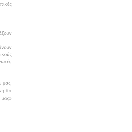
τικές
άζουν
άνουν
ικούς
νωτές
 μας,
ένη θα
 μας»