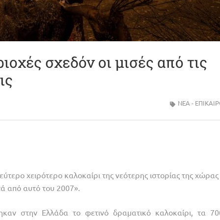
ιοχές σχεδόν οι μισές από τις
ις
ΝΈΑ - ΕΠΙΚΑΙ
εύτερο χειρότερο καλοκαίρι της νεότερης ιστορίας της χώρας
τά από αυτό του 2007».
καν στην Ελλάδα το φετινό δραματικό καλοκαίρι, τα 70