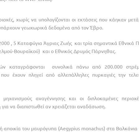
οχές, χωρίς να υπολογίζονται οι εκτάσεις που κάηκαν μετά 
α υπάρχουν γεωχωρικά δεδομένα από τον Έβρο.
 2000 , 5 Καταφύγια Άγριας Ζωής και τρία σημαντικά Εθνικά 
Χελμού-Βουραϊκού) και ο Εθνικός Δρυμός Πάρνηθας.
χών καταγράφονται συνολικά πάνω από 200.000 στρέ
που έχουν πληγεί από αλλεπάλληλες πυρκαγιές την τελε
ς μηχανισμούς αναγέννησης και οι διπλοκαμένες περιοχ
 για να διαπιστωθεί αν χρειάζεται αναδάσωση.
ική αποικία του μαυρόγυπα (Aegypius monachus) στα Βαλκάνια