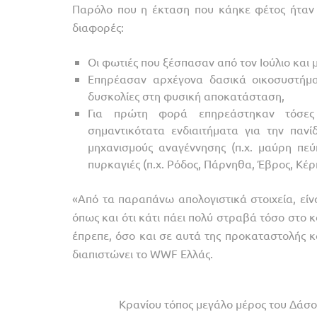
Παρόλο που η έκταση που κάηκε φέτος ήταν 
διαφορές:
Οι φωτιές που ξέσπασαν από τον Ιούλιο και
Επηρέασαν αρχέγονα δασικά οικοσυστήμα
δυσκολίες στη φυσική αποκατάσταση,
Για πρώτη φορά επηρεάστηκαν τόσες π
σημαντικότατα ενδιαιτήματα για την παν
μηχανισμούς αναγέννησης (π.χ. μαύρη πεύ
πυρκαγιές (π.χ. Ρόδος, Πάρνηθα, Έβρος, Κέρκ
«Από τα παραπάνω απολογιστικά στοιχεία, είν
όπως και ότι κάτι πάει πολύ στραβά τόσο στο κ
έπρεπε, όσο και σε αυτά της προκαταστολής 
διαπιστώνει το WWF Ελλάς.
Κρανίου τόπος μεγάλο μέρος του Δάσου