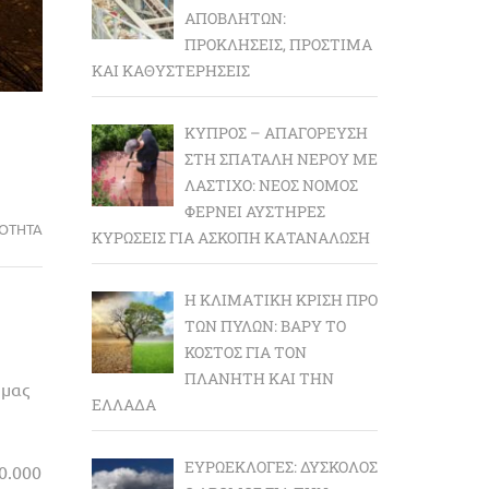
ΑΠΟΒΛΉΤΩΝ:
ΠΡΟΚΛΉΣΕΙΣ, ΠΡΌΣΤΙΜΑ
ΚΑΙ ΚΑΘΥΣΤΕΡΉΣΕΙΣ
ΚΎΠΡΟΣ – ΑΠΑΓΌΡΕΥΣΗ
ΣΤΗ ΣΠΑΤΆΛΗ ΝΕΡΟΎ ΜΕ
ΛΆΣΤΙΧΟ: ΝΈΟΣ ΝΌΜΟΣ
ΦΈΡΝΕΙ ΑΥΣΤΗΡΈΣ
ΡΌΤΗΤΑ
ΚΥΡΏΣΕΙΣ ΓΙΑ ΆΣΚΟΠΗ ΚΑΤΑΝΆΛΩΣΗ
Η ΚΛΙΜΑΤΙΚΉ ΚΡΊΣΗ ΠΡΟ
ΤΩΝ ΠΥΛΏΝ: BΑΡΎ ΤΟ
ΚΌΣΤΟΣ ΓΙΑ ΤΟΝ
ΠΛΑΝΉΤΗ ΚΑΙ ΤΗΝ
 μας
ΕΛΛΆΔΑ
ΕΥΡΩΕΚΛΟΓΈΣ: ΔΎΣΚΟΛΟΣ
0.000