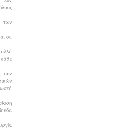
όλους
ν των
αι σε
 αλλά
 κάθε
ς των
σικών
σωστή
σίαση
ίπεδα
υργία