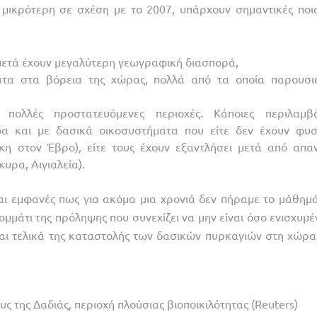
μικρότερη σε σχέση με το 2007, υπάρχουν σημαντικές ποιο
 μετά έχουν μεγαλύτερη γεωγραφική διασπορά,
τα στα βόρεια της χώρας, πολλά από τα οποία παρουσι
ολλές προστατευόμενες περιοχές. Κάποιες περιλαμβ
ίδα και με δασικά οικοσυστήματα που είτε δεν έχουν φυσ
κη στον Έβρο), είτε τους έχουν εξαντλήσει μετά από απα
υρα, Αιγιαλεία).
αι εμφανές πως για ακόμα μια χρονιά δεν πήραμε το μάθημά
ομμάτι της πρόληψης που συνεχίζει να μην είναι όσο ενισχυμ
και τελικά της καταστολής των δασικών πυρκαγιών στη χώρα
ς της Δαδιάς, περιοχή πλούσιας βιοποικιλότητας (Reuters)