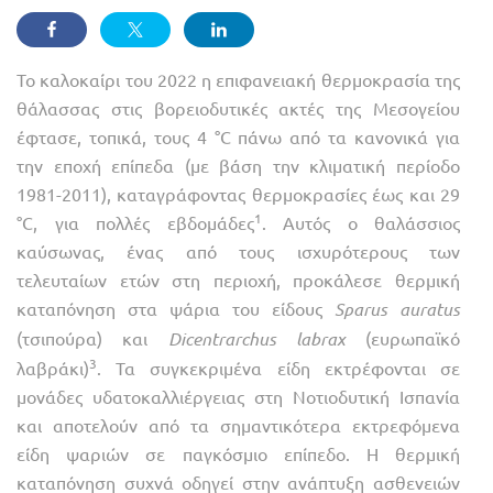
Το καλοκαίρι του 2022 η επιφανειακή θερμοκρασία της
θάλασσας στις βορειοδυτικές ακτές της Μεσογείου
έφτασε, τοπικά, τους 4 °C πάνω από τα κανονικά για
την εποχή επίπεδα (με βάση την κλιματική περίοδο
1981-2011), καταγράφοντας θερμοκρασίες έως και 29
1
°C, για πολλές εβδομάδες
. Αυτός ο θαλάσσιος
καύσωνας, ένας από τους ισχυρότερους των
τελευταίων ετών στη περιοχή, προκάλεσε θερμική
καταπόνηση στα ψάρια του είδους
Sparus auratus
(τσιπούρα) και
Dicen­trarchus labrax
(ευρωπαϊκό
3
λαβράκι)
. Τα συγκεκριμένα είδη εκτρέφονται σε
μονάδες υδατοκαλλιέργειας στη Νοτιοδυτική Ισπανία
και αποτελούν από τα σημαντικότερα εκτρεφόμενα
είδη ψαριών σε παγκόσμιο επίπεδο. Η θερμική
καταπόνηση συχνά οδηγεί στην ανάπτυξη ασθενειών