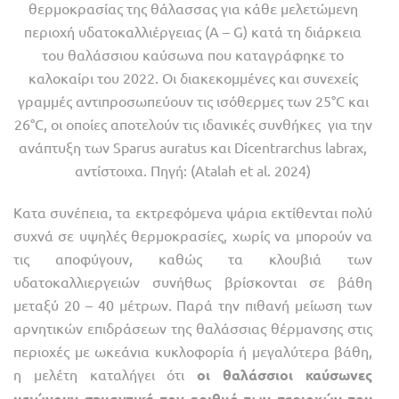
θερμοκρασίας της θάλασσας για κάθε μελετώμενη
περιοχή υδατοκαλλιέργειας (Α – G) κατά τη διάρκεια
του θαλάσσιου καύσωνα που καταγράφηκε το
καλοκαίρι του 2022. Οι διακεκομμένες και συνεχείς
γραμμές αντιπροσωπεύουν τις ισόθερμες των 25°C και
26°C, οι οποίες αποτελούν τις ιδανικές συνθήκες για την
ανάπτυξη των Sparus auratus και Dicen­trarchus labrax,
αντίστοιχα. Πηγή: (Atalah et al. 2024)
Κατα συνέπεια, τα εκτρεφόμενα ψάρια εκτίθενται πολύ
συχνά σε υψηλές θερμοκρασίες, χωρίς να μπορούν να
τις αποφύγουν, καθώς τα κλουβιά των
υδατοκαλλιεργειών συνήθως βρίσκονται σε βάθη
μεταξύ 20 – 40 μέτρων. Παρά την πιθανή μείωση των
αρνητικών επιδράσεων της θαλάσσιας θέρμανσης στις
περιοχές με ωκεάνια κυκλοφορία ή μεγαλύτερα βάθη,
η μελέτη καταλήγει ότι
οι θαλάσσιοι καύσωνες
μειώνουν σημαντικά τον αριθμό των περιοχών που