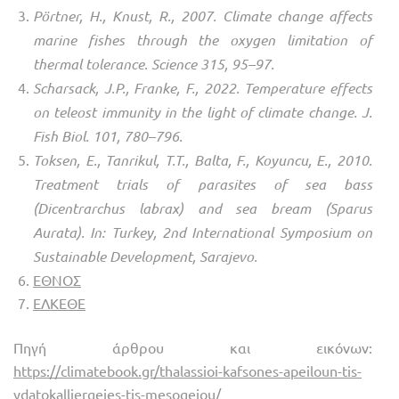
Pörtner, H., Knust, R., 2007. Climate change affects
marine fishes through the oxygen limitation of
thermal tolerance. Science 315, 95–97.
Scharsack, J.P., Franke, F., 2022. Temperature effects
on teleost immunity in the light of climate change. J.
Fish Biol. 101, 780–796.
Toksen, E., Tanrikul, T.T., Balta, F., Koyuncu, E., 2010.
Treatment trials of parasites of sea bass
(Dicentrarchus labrax) and sea bream (Sparus
Aurata). In: Turkey, 2nd International Symposium on
Sustainable Development, Sarajevo.
ΕΘΝΟΣ
ΕΛΚΕΘΕ
Πηγή άρθρου και εικόνων:
https://climatebook.gr/thalassioi-kafsones-apeiloun-tis-
ydatokalliergeies-tis-mesogeiou/