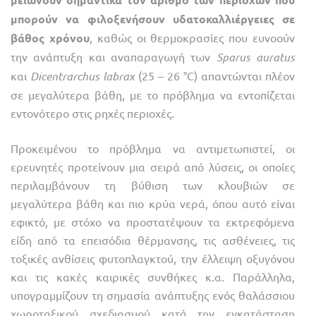
μπορούν να φιλοξενήσουν υδατοκαλλιέργειες σε
βάθος χρόνου
, καθώς οι θερμοκρασίες που ευνοούν
την ανάπτυξη και αναπαραγωγή των
Sparus auratus
και
Dicen­trarchus labrax
(25 – 26 °C) απαντώνται πλέον
σε μεγαλύτερα βάθη, με το πρόβλημα να εντοπίζεται
εντονότερο στις ρηχές περιοχές.
Προκειμένου το πρόβλημα να αντιμετωπιστεί, οι
ερευνητές προτείνουν μια σειρά από λύσεις, οι οποίες
περιλαμβάνουν τη βύθιση των κλουβιών σε
μεγαλύτερα βάθη και πιο κρύα νερά, όπου αυτό είναι
εφικτό, με στόχο να προστατέψουν τα εκτρεφόμενα
είδη από τα επεισόδια θέρμανσης, τις ασθένειες, τις
τοξικές ανθίσεις φυτοπλαγκτού, την έλλειψη οξυγόνου
και τις κακές καιρικές συνθήκες κ.α. Παράλληλα,
υπογραμμίζουν τη σημασία ανάπτυξης ενός θαλάσσιου
χωροταξικού σχεδιασμού κατά την εγκατάσταση