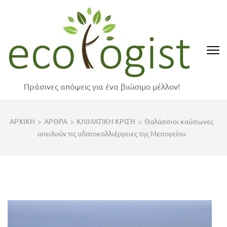
Skip
to
content
(Press
Enter)
Πράσινες απόψεις για ένα βιώσιμο μέλλον!
ΑΡΧΙΚΗ
>
ΑΡΘΡΑ
>
ΚΛΙΜΑΤΙΚΗ ΚΡΙΣΗ
>
Θαλάσσιοι καύσωνες
απειλούν τις υδατοκαλλιέργειες της Μεσογείου