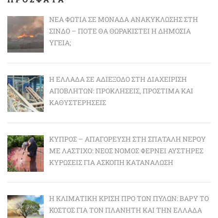
ΝΈΑ ΦΩΤΙΆ ΣΕ ΜΟΝΆΔΑ ΑΝΑΚΎΚΛΩΣΗΣ ΣΤΗ
ΣΊΝΔΟ – ΠΌΤΕ ΘΑ ΘΩΡΑΚΙΣΤΕΊ Η ΔΗΜΌΣΙΑ
ΥΓΕΊΑ;
Η ΕΛΛΆΔΑ ΣΕ ΑΔΙΈΞΟΔΟ ΣΤΗ ΔΙΑΧΕΊΡΙΣΗ
ΑΠΟΒΛΉΤΩΝ: ΠΡΟΚΛΉΣΕΙΣ, ΠΡΌΣΤΙΜΑ ΚΑΙ
ΚΑΘΥΣΤΕΡΉΣΕΙΣ
ΚΎΠΡΟΣ – ΑΠΑΓΌΡΕΥΣΗ ΣΤΗ ΣΠΑΤΆΛΗ ΝΕΡΟΎ
ΜΕ ΛΆΣΤΙΧΟ: ΝΈΟΣ ΝΌΜΟΣ ΦΈΡΝΕΙ ΑΥΣΤΗΡΈΣ
ΚΥΡΏΣΕΙΣ ΓΙΑ ΆΣΚΟΠΗ ΚΑΤΑΝΆΛΩΣΗ
Η ΚΛΙΜΑΤΙΚΉ ΚΡΊΣΗ ΠΡΟ ΤΩΝ ΠΥΛΏΝ: BΑΡΎ ΤΟ
ΚΌΣΤΟΣ ΓΙΑ ΤΟΝ ΠΛΑΝΉΤΗ ΚΑΙ ΤΗΝ ΕΛΛΆΔΑ