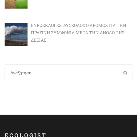
ΕΥΡΩΕΚΛΟΓΈΣ: ΔΎΣΚΟΛΟΣ Ο ΔΡΌΜΟΣ ΓΙΑ ΤΗΝ
ΠΡΆΣΙΝΗ ΣΥΜΦΩΝΊΑ ΜΕΤΆ ΤΗΝ ΆΝΟΔΟ ΤΗΣ
ΔΕΞΙΆΣ
Αναζήτηση
για:
ECOLOGIST