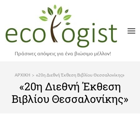
Skip
to
content
(Press
Enter)
Πράσινες απόψεις για ένα βιώσιμο μέλλον!
ΑΡΧΙΚΗ
>
«20η Διεθνή Έκθεση Βιβλίου Θεσσαλονίκης»
«20η Διεθνή Έκθεση
Βιβλίου Θεσσαλονίκης»