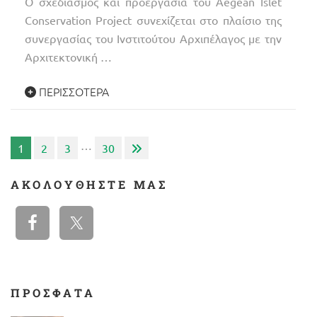
Ο σχεδιασμός και προεργασία του Aegean Islet
Conservation Project συνεχίζεται στο πλαίσιο της
συνεργασίας του Ινστιτούτου Αρχιπέλαγος με την
Αρχιτεκτονική …
ΠΕΡΙΣΣΌΤΕΡΑ
Σελιδοποίηση
…
1
2
3
30
άρθρων
ΑΚΟΛΟΥΘΉΣΤΕ ΜΑΣ
ΠΡΟΣΦΑΤΑ