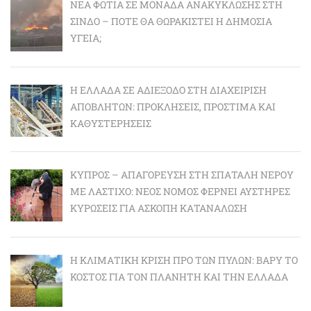
ΝΈΑ ΦΩΤΙΆ ΣΕ ΜΟΝΆΔΑ ΑΝΑΚΎΚΛΩΣΗΣ ΣΤΗ
ΣΊΝΔΟ – ΠΌΤΕ ΘΑ ΘΩΡΑΚΙΣΤΕΊ Η ΔΗΜΌΣΙΑ
ΥΓΕΊΑ;
Η ΕΛΛΆΔΑ ΣΕ ΑΔΙΈΞΟΔΟ ΣΤΗ ΔΙΑΧΕΊΡΙΣΗ
ΑΠΟΒΛΉΤΩΝ: ΠΡΟΚΛΉΣΕΙΣ, ΠΡΌΣΤΙΜΑ ΚΑΙ
ΚΑΘΥΣΤΕΡΉΣΕΙΣ
ΚΎΠΡΟΣ – ΑΠΑΓΌΡΕΥΣΗ ΣΤΗ ΣΠΑΤΆΛΗ ΝΕΡΟΎ
ΜΕ ΛΆΣΤΙΧΟ: ΝΈΟΣ ΝΌΜΟΣ ΦΈΡΝΕΙ ΑΥΣΤΗΡΈΣ
ΚΥΡΏΣΕΙΣ ΓΙΑ ΆΣΚΟΠΗ ΚΑΤΑΝΆΛΩΣΗ
Η ΚΛΙΜΑΤΙΚΉ ΚΡΊΣΗ ΠΡΟ ΤΩΝ ΠΥΛΏΝ: BΑΡΎ ΤΟ
ΚΌΣΤΟΣ ΓΙΑ ΤΟΝ ΠΛΑΝΉΤΗ ΚΑΙ ΤΗΝ ΕΛΛΆΔΑ