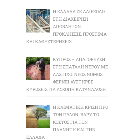
Η ΕΛΛΆΔΑ ΣΕ ΑΔΙΈΞΟΔΟ
ΣΤΗ ΔΙΑΧΕΊΡΙΣΗ
ΑΠΟΒΛΉΤΩΝ:
ΠΡΟΚΛΉΣΕΙΣ, ΠΡΌΣΤΙΜΑ
ΚΑΙ ΚΑΘΥΣΤΕΡΉΣΕΙΣ
ΚΎΠΡΟΣ – ΑΠΑΓΌΡΕΥΣΗ
ΣΤΗ ΣΠΑΤΆΛΗ ΝΕΡΟΎ ΜΕ
ΛΆΣΤΙΧΟ: ΝΈΟΣ ΝΌΜΟΣ
ΦΈΡΝΕΙ ΑΥΣΤΗΡΈΣ
ΚΥΡΏΣΕΙΣ ΓΙΑ ΆΣΚΟΠΗ ΚΑΤΑΝΆΛΩΣΗ
Η ΚΛΙΜΑΤΙΚΉ ΚΡΊΣΗ ΠΡΟ
ΤΩΝ ΠΥΛΏΝ: BΑΡΎ ΤΟ
ΚΌΣΤΟΣ ΓΙΑ ΤΟΝ
ΠΛΑΝΉΤΗ ΚΑΙ ΤΗΝ
ΕΛΛΆΔΑ