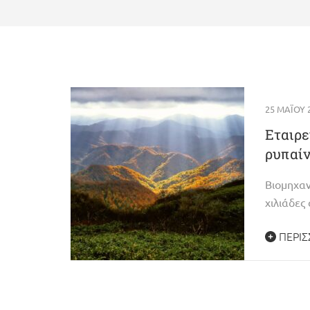
25 ΜΑΪ́ΟΥ
Εταιρε
ρυπαί
Βιομηχαν
χιλιάδες
ΠΕΡΙΣ