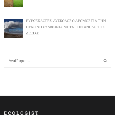
ΕΥΡΩΕΚΛΟΓΈΣ: ΔΎΣΚΟΛΟΣ Ο ΔΡΌΜΟΣ ΓΙΑ ΤΗΝ
ΠΡΆΣΙΝΗ ΣΥΜΦΩΝΊΑ ΜΕΤΆ ΤΗΝ ΆΝΟΔΟ ΤΗΣ
ΔΕΞΙΆΣ
Αναζήτηση
για:
ECOLOGIST