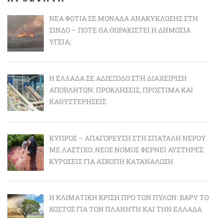
ΝΈΑ ΦΩΤΙΆ ΣΕ ΜΟΝΆΔΑ ΑΝΑΚΎΚΛΩΣΗΣ ΣΤΗ
ΣΊΝΔΟ – ΠΌΤΕ ΘΑ ΘΩΡΑΚΙΣΤΕΊ Η ΔΗΜΌΣΙΑ
ΥΓΕΊΑ;
Η ΕΛΛΆΔΑ ΣΕ ΑΔΙΈΞΟΔΟ ΣΤΗ ΔΙΑΧΕΊΡΙΣΗ
ΑΠΟΒΛΉΤΩΝ: ΠΡΟΚΛΉΣΕΙΣ, ΠΡΌΣΤΙΜΑ ΚΑΙ
ΚΑΘΥΣΤΕΡΉΣΕΙΣ
ΚΎΠΡΟΣ – ΑΠΑΓΌΡΕΥΣΗ ΣΤΗ ΣΠΑΤΆΛΗ ΝΕΡΟΎ
ΜΕ ΛΆΣΤΙΧΟ: ΝΈΟΣ ΝΌΜΟΣ ΦΈΡΝΕΙ ΑΥΣΤΗΡΈΣ
ΚΥΡΏΣΕΙΣ ΓΙΑ ΆΣΚΟΠΗ ΚΑΤΑΝΆΛΩΣΗ
Η ΚΛΙΜΑΤΙΚΉ ΚΡΊΣΗ ΠΡΟ ΤΩΝ ΠΥΛΏΝ: BΑΡΎ ΤΟ
ΚΌΣΤΟΣ ΓΙΑ ΤΟΝ ΠΛΑΝΉΤΗ ΚΑΙ ΤΗΝ ΕΛΛΆΔΑ