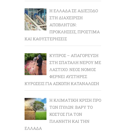
Η ΕΛΛΆΔΑ ΣΕ ΑΔΙΈΞΟΔΟ
ΣΤΗ ΔΙΑΧΕΊΡΙΣΗ
ΑΠΟΒΛΉΤΩΝ:
ΠΡΟΚΛΉΣΕΙΣ, ΠΡΌΣΤΙΜΑ
ΚΑΙ ΚΑΘΥΣΤΕΡΉΣΕΙΣ
ΚΎΠΡΟΣ – ΑΠΑΓΌΡΕΥΣΗ
ΣΤΗ ΣΠΑΤΆΛΗ ΝΕΡΟΎ ΜΕ
ΛΆΣΤΙΧΟ: ΝΈΟΣ ΝΌΜΟΣ
ΦΈΡΝΕΙ ΑΥΣΤΗΡΈΣ
ΚΥΡΏΣΕΙΣ ΓΙΑ ΆΣΚΟΠΗ ΚΑΤΑΝΆΛΩΣΗ
Η ΚΛΙΜΑΤΙΚΉ ΚΡΊΣΗ ΠΡΟ
ΤΩΝ ΠΥΛΏΝ: BΑΡΎ ΤΟ
ΚΌΣΤΟΣ ΓΙΑ ΤΟΝ
ΠΛΑΝΉΤΗ ΚΑΙ ΤΗΝ
ΕΛΛΆΔΑ