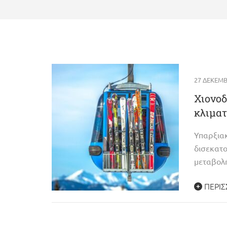
27 ΔΕΚΕΜΒ
Χιονοδ
κλιματ
Υπαρξια
δισεκατο
μεταβολ
ΠΕΡΙΣ