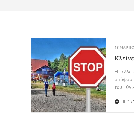
18 ΜΑΡΤΊΟ
Κλείνε
Η έλλει
απόφαση 
του Εθν
ΠΕΡΙΣ