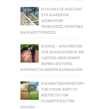
Η ΕΛΛΆΔΑ ΣΕ ΑΔΙΈΞΟΔΟ
ΣΤΗ ΔΙΑΧΕΊΡΙΣΗ
ΑΠΟΒΛΉΤΩΝ:
ΠΡΟΚΛΉΣΕΙΣ, ΠΡΌΣΤΙΜΑ
ΚΑΙ ΚΑΘΥΣΤΕΡΉΣΕΙΣ
ΚΎΠΡΟΣ – ΑΠΑΓΌΡΕΥΣΗ
ΣΤΗ ΣΠΑΤΆΛΗ ΝΕΡΟΎ ΜΕ
ΛΆΣΤΙΧΟ: ΝΈΟΣ ΝΌΜΟΣ
ΦΈΡΝΕΙ ΑΥΣΤΗΡΈΣ
ΚΥΡΏΣΕΙΣ ΓΙΑ ΆΣΚΟΠΗ ΚΑΤΑΝΆΛΩΣΗ
Η ΚΛΙΜΑΤΙΚΉ ΚΡΊΣΗ ΠΡΟ
ΤΩΝ ΠΥΛΏΝ: BΑΡΎ ΤΟ
ΚΌΣΤΟΣ ΓΙΑ ΤΟΝ
ΠΛΑΝΉΤΗ ΚΑΙ ΤΗΝ
ΕΛΛΆΔΑ