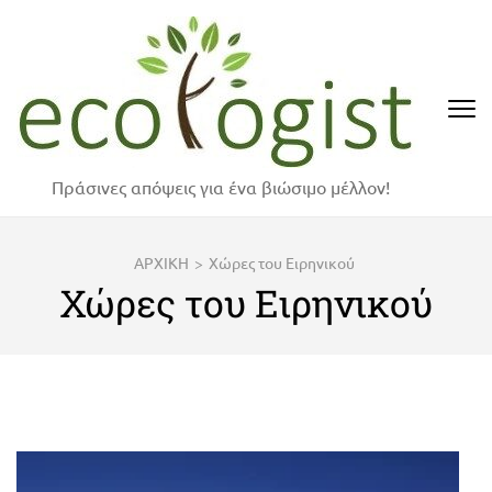
Skip
to
content
(Press
Enter)
Πράσινες απόψεις για ένα βιώσιμο μέλλον!
ΑΡΧΙΚΗ
>
Χώρες του Ειρηνικού
Χώρες του Ειρηνικού