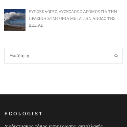
ΕΥΡΩΕΚΛΟΓΈΣ: ΔΎΣΚΟΛΟΣ Ο ΔΡΌΜΟΣ ΓΙΑ ΤΗΝ
ΠΡΆΣΙΝΗ ΣΥΜΦΩΝΊΑ ΜΕΤΆ ΤΗΝ ΆΝΟΔΟ ΤΗΣ
ΔΕΞΙΆΣ
Αναζήτηση
για:
ECOLOGIST
Διαδικτυακός τόπος ενημέρωσης, ανταλλαγής