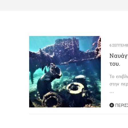
6 ΣΕΠΤΕΜΒ
Ναυάγι
του.
Το επιβλ
στην πε
…
ΠΕΡΙΣ