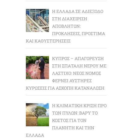
Η ΕΛΛΆΔΑ ΣΕ ΑΔΙΈΞΟΔΟ
ΣΤΗ ΔΙΑΧΕΊΡΙΣΗ
ΑΠΟΒΛΉΤΩΝ:
ΠΡΟΚΛΉΣΕΙΣ, ΠΡΌΣΤΙΜΑ
ΚΑΙ ΚΑΘΥΣΤΕΡΉΣΕΙΣ
ΚΎΠΡΟΣ – ΑΠΑΓΌΡΕΥΣΗ
ΣΤΗ ΣΠΑΤΆΛΗ ΝΕΡΟΎ ΜΕ
ΛΆΣΤΙΧΟ: ΝΈΟΣ ΝΌΜΟΣ
ΦΈΡΝΕΙ ΑΥΣΤΗΡΈΣ
ΚΥΡΏΣΕΙΣ ΓΙΑ ΆΣΚΟΠΗ ΚΑΤΑΝΆΛΩΣΗ
Η ΚΛΙΜΑΤΙΚΉ ΚΡΊΣΗ ΠΡΟ
ΤΩΝ ΠΥΛΏΝ: BΑΡΎ ΤΟ
ΚΌΣΤΟΣ ΓΙΑ ΤΟΝ
ΠΛΑΝΉΤΗ ΚΑΙ ΤΗΝ
ΕΛΛΆΔΑ