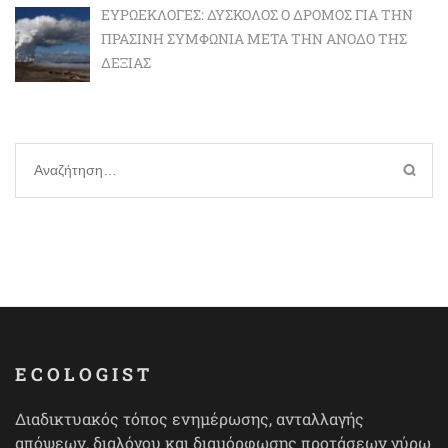
ΕΥΡΩΕΚΛΟΓΈΣ: ΔΎΣΚΟΛΟΣ Ο ΔΡΌΜΟΣ ΓΙΑ ΤΗΝ
ΠΡΆΣΙΝΗ ΣΥΜΦΩΝΊΑ ΜΕΤΆ ΤΗΝ ΆΝΟΔΟ ΤΗΣ
ΔΕΞΙΆΣ
Αναζήτηση
για:
ECOLOGIST
Διαδικτυακός τόπος ενημέρωσης, ανταλλαγής
απόψεων, διαλόγου και διαμόρφωσης προτάσεων γύρω