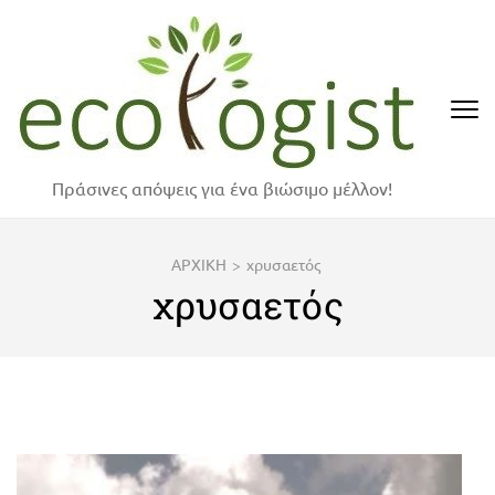
Skip
to
content
(Press
Enter)
Πράσινες απόψεις για ένα βιώσιμο μέλλον!
ΑΡΧΙΚΗ
>
χρυσαετός
χρυσαετός