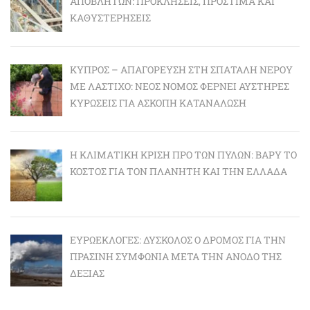
ΑΠΟΒΛΉΤΩΝ: ΠΡΟΚΛΉΣΕΙΣ, ΠΡΌΣΤΙΜΑ ΚΑΙ
ΚΑΘΥΣΤΕΡΉΣΕΙΣ
ΚΎΠΡΟΣ – ΑΠΑΓΌΡΕΥΣΗ ΣΤΗ ΣΠΑΤΆΛΗ ΝΕΡΟΎ
ΜΕ ΛΆΣΤΙΧΟ: ΝΈΟΣ ΝΌΜΟΣ ΦΈΡΝΕΙ ΑΥΣΤΗΡΈΣ
ΚΥΡΏΣΕΙΣ ΓΙΑ ΆΣΚΟΠΗ ΚΑΤΑΝΆΛΩΣΗ
Η ΚΛΙΜΑΤΙΚΉ ΚΡΊΣΗ ΠΡΟ ΤΩΝ ΠΥΛΏΝ: BΑΡΎ ΤΟ
ΚΌΣΤΟΣ ΓΙΑ ΤΟΝ ΠΛΑΝΉΤΗ ΚΑΙ ΤΗΝ ΕΛΛΆΔΑ
ΕΥΡΩΕΚΛΟΓΈΣ: ΔΎΣΚΟΛΟΣ Ο ΔΡΌΜΟΣ ΓΙΑ ΤΗΝ
ΠΡΆΣΙΝΗ ΣΥΜΦΩΝΊΑ ΜΕΤΆ ΤΗΝ ΆΝΟΔΟ ΤΗΣ
ΔΕΞΙΆΣ