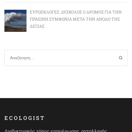
ΕΥΡΩΕΚΛΟΓΈΣ: ΔΎΣΚΟΛΟΣ Ο ΔΡΌΜΟΣ ΓΙΑ ΤΗΝ
ΠΡΆΣΙΝΗ ΣΥΜΦΩΝΊΑ ΜΕΤΆ ΤΗΝ ΆΝΟΔΟ ΤΗΣ
ΔΕΞΙΆΣ
Αναζήτηση
για:
ECOLOGIST
Διαδικτυακός τόπος ενημέρωσης, ανταλλαγής