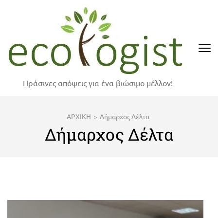
Skip
to
content
(Press
Enter)
Πράσινες απόψεις για ένα βιώσιμο μέλλον!
ΑΡΧΙΚΗ
>
Δήμαρχος Δέλτα
Δήμαρχος Δέλτα