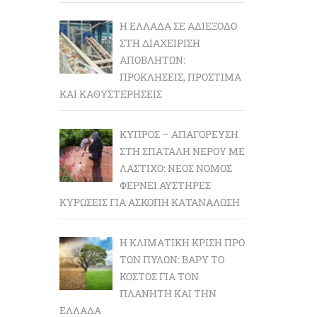
Η ΕΛΛΆΔΑ ΣΕ ΑΔΙΈΞΟΔΟ
ΣΤΗ ΔΙΑΧΕΊΡΙΣΗ
ΑΠΟΒΛΉΤΩΝ:
ΠΡΟΚΛΉΣΕΙΣ, ΠΡΌΣΤΙΜΑ
ΚΑΙ ΚΑΘΥΣΤΕΡΉΣΕΙΣ
ΚΎΠΡΟΣ – ΑΠΑΓΌΡΕΥΣΗ
ΣΤΗ ΣΠΑΤΆΛΗ ΝΕΡΟΎ ΜΕ
ΛΆΣΤΙΧΟ: ΝΈΟΣ ΝΌΜΟΣ
ΦΈΡΝΕΙ ΑΥΣΤΗΡΈΣ
ΚΥΡΏΣΕΙΣ ΓΙΑ ΆΣΚΟΠΗ ΚΑΤΑΝΆΛΩΣΗ
Η ΚΛΙΜΑΤΙΚΉ ΚΡΊΣΗ ΠΡΟ
ΤΩΝ ΠΥΛΏΝ: BΑΡΎ ΤΟ
ΚΌΣΤΟΣ ΓΙΑ ΤΟΝ
ΠΛΑΝΉΤΗ ΚΑΙ ΤΗΝ
ΕΛΛΆΔΑ