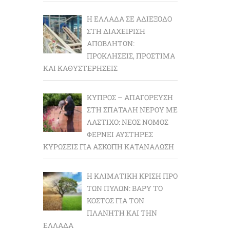
Η ΕΛΛΆΔΑ ΣΕ ΑΔΙΈΞΟΔΟ
ΣΤΗ ΔΙΑΧΕΊΡΙΣΗ
ΑΠΟΒΛΉΤΩΝ:
ΠΡΟΚΛΉΣΕΙΣ, ΠΡΌΣΤΙΜΑ
ΚΑΙ ΚΑΘΥΣΤΕΡΉΣΕΙΣ
ΚΎΠΡΟΣ – ΑΠΑΓΌΡΕΥΣΗ
ΣΤΗ ΣΠΑΤΆΛΗ ΝΕΡΟΎ ΜΕ
ΛΆΣΤΙΧΟ: ΝΈΟΣ ΝΌΜΟΣ
ΦΈΡΝΕΙ ΑΥΣΤΗΡΈΣ
ΚΥΡΏΣΕΙΣ ΓΙΑ ΆΣΚΟΠΗ ΚΑΤΑΝΆΛΩΣΗ
Η ΚΛΙΜΑΤΙΚΉ ΚΡΊΣΗ ΠΡΟ
ΤΩΝ ΠΥΛΏΝ: BΑΡΎ ΤΟ
ΚΌΣΤΟΣ ΓΙΑ ΤΟΝ
ΠΛΑΝΉΤΗ ΚΑΙ ΤΗΝ
ΕΛΛΆΔΑ