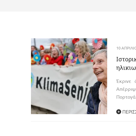
10 ΑΠΡΙΛΊ
Ιστορι
ηλικιω
Έκρινε 
Απέρριψ
Πορτογά
ΠΕΡΙΣ