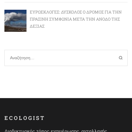
ΕΥΡΩΕΚΛΟΓΈΣ: ΔΎΣΚΟΛΟΣ Ο ΔΡΌΜΟΣ ΓΙΑ ΤΗΝ
ΠΡΆΣΙΝΗ ΣΥΜΦΩΝΊΑ ΜΕΤΆ ΤΗΝ ΆΝΟΔΟ ΤΗΣ
ΔΕΞΙΆΣ
Αναζήτηση
για:
ECOLOGIST
Διαδικτυακός τόπος ενημέρωσης, ανταλλαγής