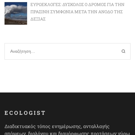
ΕΥΡΩΕΚΛΟΓΈΣ: ΔΎΣΚΟΛΟΣ Ο ΔΡΌΜΟΣ ΓΙΑ ΤΗΝ
ΠΡΆΣΙΝΗ ΣΥΜΦΩΝΊΑ ΜΕΤΆ ΤΗΝ ΆΝΟΔΟ ΤΗΣ
ΔΕΞΙΆΣ
Αναζήτηση
για:
ECOLOGIST
Διαδικτυακός τόπος ενημέρωσης, ανταλλαγής
απόψεων, διαλόγου και διαμόρφωσης προτάσεων γύρω