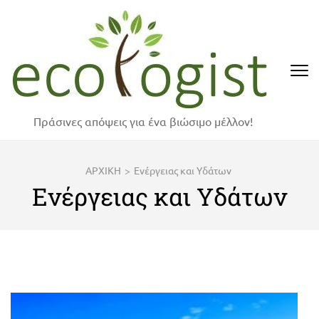
Skip
to
content
(Press
Enter)
Πράσινες απόψεις για ένα βιώσιμο μέλλον!
ΑΡΧΙΚΗ
>
Ενέργειας και Υδάτων
Ενέργειας και Υδάτων