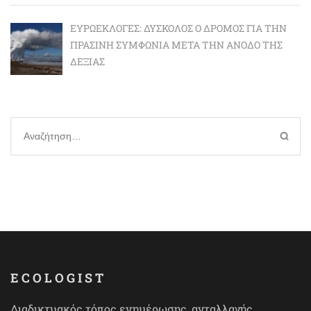
ΕΥΡΩΕΚΛΟΓΈΣ: ΔΎΣΚΟΛΟΣ Ο ΔΡΌΜΟΣ ΓΙΑ ΤΗΝ
ΠΡΆΣΙΝΗ ΣΥΜΦΩΝΊΑ ΜΕΤΆ ΤΗΝ ΆΝΟΔΟ ΤΗΣ
ΔΕΞΙΆΣ
Αναζήτηση
για:
ECOLOGIST
Διαδικτυακός τόπος ενημέρωσης, ανταλλαγής