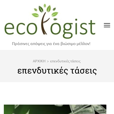
Skip
to
content
(Press
Enter)
Πράσινες απόψεις για ένα βιώσιμο μέλλον!
ΑΡΧΙΚΗ
>
επενδυτικές τάσεις
επενδυτικές τάσεις