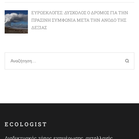
ΕΥΡΩΕΚΛΟΓΈΣ: ΔΎΣΚΟΛΟΣ Ο ΔΡΌΜΟΣ ΓΙΑ ΤΗΝ
ΠΡΆΣΙΝΗ ΣΥΜΦΩΝΊΑ ΜΕΤΆ ΤΗΝ ΆΝΟΔΟ ΤΗΣ
ΔΕΞΙΆΣ
Αναζήτηση
για:
ECOLOGIST
Διαδικτυακός τόπος ενημέρωσης, ανταλλαγής