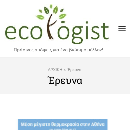
Skip
to
content
(Press
Enter)
Πράσινες απόψεις για ένα βιώσιμο μέλλον!
ΑΡΧΙΚΗ
>
Έρευνα
Έρευνα