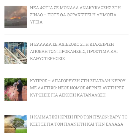
ΝΈΑ ΦΩΤΙΆ ΣΕ ΜΟΝΆΔΑ ΑΝΑΚΎΚΛΩΣΗΣ ΣΤΗ
ΣΊΝΔΟ – ΠΌΤΕ ΘΑ ΘΩΡΑΚΙΣΤΕΊ Η ΔΗΜΌΣΙΑ
ΥΓΕΊΑ;
Η ΕΛΛΆΔΑ ΣΕ ΑΔΙΈΞΟΔΟ ΣΤΗ ΔΙΑΧΕΊΡΙΣΗ
ΑΠΟΒΛΉΤΩΝ: ΠΡΟΚΛΉΣΕΙΣ, ΠΡΌΣΤΙΜΑ ΚΑΙ
ΚΑΘΥΣΤΕΡΉΣΕΙΣ
ΚΎΠΡΟΣ – ΑΠΑΓΌΡΕΥΣΗ ΣΤΗ ΣΠΑΤΆΛΗ ΝΕΡΟΎ
ΜΕ ΛΆΣΤΙΧΟ: ΝΈΟΣ ΝΌΜΟΣ ΦΈΡΝΕΙ ΑΥΣΤΗΡΈΣ
ΚΥΡΏΣΕΙΣ ΓΙΑ ΆΣΚΟΠΗ ΚΑΤΑΝΆΛΩΣΗ
Η ΚΛΙΜΑΤΙΚΉ ΚΡΊΣΗ ΠΡΟ ΤΩΝ ΠΥΛΏΝ: BΑΡΎ ΤΟ
ΚΌΣΤΟΣ ΓΙΑ ΤΟΝ ΠΛΑΝΉΤΗ ΚΑΙ ΤΗΝ ΕΛΛΆΔΑ