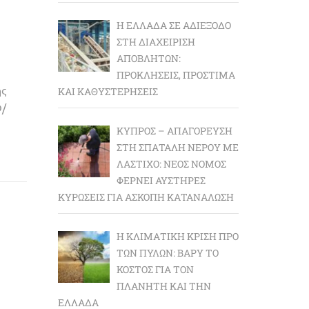
Η ΕΛΛΆΔΑ ΣΕ ΑΔΙΈΞΟΔΟ
ΣΤΗ ΔΙΑΧΕΊΡΙΣΗ
ΑΠΟΒΛΉΤΩΝ:
ΠΡΟΚΛΉΣΕΙΣ, ΠΡΌΣΤΙΜΑ
ς
ΚΑΙ ΚΑΘΥΣΤΕΡΉΣΕΙΣ
/
ΚΎΠΡΟΣ – ΑΠΑΓΌΡΕΥΣΗ
ΣΤΗ ΣΠΑΤΆΛΗ ΝΕΡΟΎ ΜΕ
ΛΆΣΤΙΧΟ: ΝΈΟΣ ΝΌΜΟΣ
ΦΈΡΝΕΙ ΑΥΣΤΗΡΈΣ
ΚΥΡΏΣΕΙΣ ΓΙΑ ΆΣΚΟΠΗ ΚΑΤΑΝΆΛΩΣΗ
Η ΚΛΙΜΑΤΙΚΉ ΚΡΊΣΗ ΠΡΟ
ΤΩΝ ΠΥΛΏΝ: BΑΡΎ ΤΟ
ΚΌΣΤΟΣ ΓΙΑ ΤΟΝ
ΠΛΑΝΉΤΗ ΚΑΙ ΤΗΝ
ΕΛΛΆΔΑ