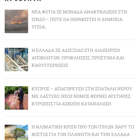
ΝΈΑ ΦΩΤΙΆ ΣΕ ΜΟΝΆΔΑ ΑΝΑΚΎΚΛΩΣΗΣ ΣΤΗ
ΣΊΝΔΟ – ΠΌΤΕ ΘΑ ΘΩΡΑΚΙΣΤΕΊ Η ΔΗΜΌΣΙΑ
ΥΓΕΊΑ;
Η ΕΛΛΆΔΑ ΣΕ ΑΔΙΈΞΟΔΟ ΣΤΗ ΔΙΑΧΕΊΡΙΣΗ
ΑΠΟΒΛΉΤΩΝ: ΠΡΟΚΛΉΣΕΙΣ, ΠΡΌΣΤΙΜΑ ΚΑΙ
ΚΑΘΥΣΤΕΡΉΣΕΙΣ
ΚΎΠΡΟΣ – ΑΠΑΓΌΡΕΥΣΗ ΣΤΗ ΣΠΑΤΆΛΗ ΝΕΡΟΎ
ΜΕ ΛΆΣΤΙΧΟ: ΝΈΟΣ ΝΌΜΟΣ ΦΈΡΝΕΙ ΑΥΣΤΗΡΈΣ
ΚΥΡΏΣΕΙΣ ΓΙΑ ΆΣΚΟΠΗ ΚΑΤΑΝΆΛΩΣΗ
Η ΚΛΙΜΑΤΙΚΉ ΚΡΊΣΗ ΠΡΟ ΤΩΝ ΠΥΛΏΝ: BΑΡΎ ΤΟ
ΚΌΣΤΟΣ ΓΙΑ ΤΟΝ ΠΛΑΝΉΤΗ ΚΑΙ ΤΗΝ ΕΛΛΆΔΑ