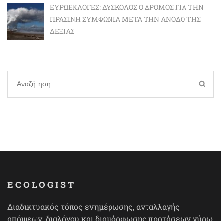
ΕΥΡΩΕΚΛΟΓΈΣ: ΔΎΣΚΟΛΟΣ Ο ΔΡΌΜΟΣ ΓΙΑ ΤΗΝ
ΠΡΆΣΙΝΗ ΣΥΜΦΩΝΊΑ ΜΕΤΆ ΤΗΝ ΆΝΟΔΟ ΤΗΣ
ΔΕΞΙΆΣ
Αναζήτηση
για:
ECOLOGIST
Διαδικτυακός τόπος ενημέρωσης, ανταλλαγής
απόψεων, διαλόγου και διαμόρφωσης προτάσεων γύρω