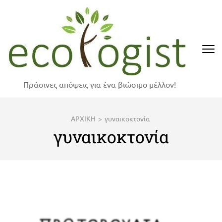
Skip
to
content
(Press
Enter)
Πράσινες απόψεις για ένα βιώσιμο μέλλον!
ΑΡΧΙΚΗ
>
γυναικοκτονία
γυναικοκτονία