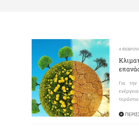
4 ΦΕΒΡΟΥΑ
Κλιματ
επανά
Για τη
ενέργει
τεράστιε
ΠΕΡΙΣ