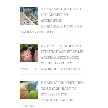
Η ΕΛΛΆΔΑ ΣΕ ΑΔΙΈΞΟΔΟ
ΣΤΗ ΔΙΑΧΕΊΡΙΣΗ
ΑΠΟΒΛΉΤΩΝ:
ΠΡΟΚΛΉΣΕΙΣ, ΠΡΌΣΤΙΜΑ
ΚΑΙ ΚΑΘΥΣΤΕΡΉΣΕΙΣ
ΚΎΠΡΟΣ – ΑΠΑΓΌΡΕΥΣΗ
ΣΤΗ ΣΠΑΤΆΛΗ ΝΕΡΟΎ ΜΕ
ΛΆΣΤΙΧΟ: ΝΈΟΣ ΝΌΜΟΣ
ΦΈΡΝΕΙ ΑΥΣΤΗΡΈΣ
ΚΥΡΏΣΕΙΣ ΓΙΑ ΆΣΚΟΠΗ ΚΑΤΑΝΆΛΩΣΗ
Η ΚΛΙΜΑΤΙΚΉ ΚΡΊΣΗ ΠΡΟ
ΤΩΝ ΠΥΛΏΝ: BΑΡΎ ΤΟ
ΚΌΣΤΟΣ ΓΙΑ ΤΟΝ
ΠΛΑΝΉΤΗ ΚΑΙ ΤΗΝ
ΕΛΛΆΔΑ