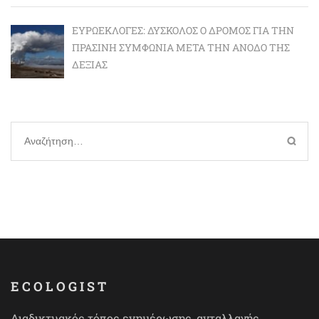
ΕΥΡΩΕΚΛΟΓΈΣ: ΔΎΣΚΟΛΟΣ Ο ΔΡΌΜΟΣ ΓΙΑ ΤΗΝ
ΠΡΆΣΙΝΗ ΣΥΜΦΩΝΊΑ ΜΕΤΆ ΤΗΝ ΆΝΟΔΟ ΤΗΣ
ΔΕΞΙΆΣ
Αναζήτηση
για:
ECOLOGIST
Διαδικτυακός τόπος ενημέρωσης, ανταλλαγής