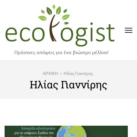
Skip
to
content
(Press
Enter)
Πράσινες απόψεις για ένα βιώσιμο μέλλον!
ΑΡΧΙΚΗ
>
Ηλίας Γιαννίρης
Ηλίας Γιαννίρης