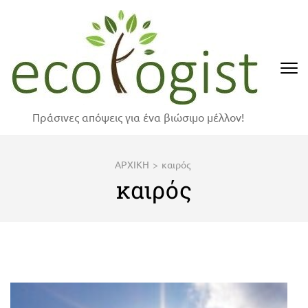
Skip
to
content
(Press
Enter)
Πράσινες απόψεις για ένα βιώσιμο μέλλον!
ΑΡΧΙΚΗ
>
καιρός
καιρός