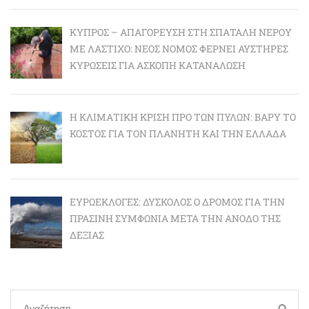
ΚΎΠΡΟΣ – ΑΠΑΓΌΡΕΥΣΗ ΣΤΗ ΣΠΑΤΆΛΗ ΝΕΡΟΎ
ΜΕ ΛΆΣΤΙΧΟ: ΝΈΟΣ ΝΌΜΟΣ ΦΈΡΝΕΙ ΑΥΣΤΗΡΈΣ
ΚΥΡΏΣΕΙΣ ΓΙΑ ΆΣΚΟΠΗ ΚΑΤΑΝΆΛΩΣΗ
Η ΚΛΙΜΑΤΙΚΉ ΚΡΊΣΗ ΠΡΟ ΤΩΝ ΠΥΛΏΝ: BΑΡΎ ΤΟ
ΚΌΣΤΟΣ ΓΙΑ ΤΟΝ ΠΛΑΝΉΤΗ ΚΑΙ ΤΗΝ ΕΛΛΆΔΑ
ΕΥΡΩΕΚΛΟΓΈΣ: ΔΎΣΚΟΛΟΣ Ο ΔΡΌΜΟΣ ΓΙΑ ΤΗΝ
ΠΡΆΣΙΝΗ ΣΥΜΦΩΝΊΑ ΜΕΤΆ ΤΗΝ ΆΝΟΔΟ ΤΗΣ
ΔΕΞΙΆΣ
Αναζήτηση