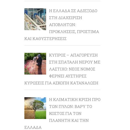
Η ΕΛΛΆΔΑ ΣΕ ΑΔΙΈΞΟΔΟ
ΣΤΗ ΔΙΑΧΕΊΡΙΣΗ
ΑΠΟΒΛΉΤΩΝ:
ΠΡΟΚΛΉΣΕΙΣ, ΠΡΌΣΤΙΜΑ
ΚΑΙ ΚΑΘΥΣΤΕΡΉΣΕΙΣ
ΚΎΠΡΟΣ – ΑΠΑΓΌΡΕΥΣΗ
ΣΤΗ ΣΠΑΤΆΛΗ ΝΕΡΟΎ ΜΕ
ΛΆΣΤΙΧΟ: ΝΈΟΣ ΝΌΜΟΣ
ΦΈΡΝΕΙ ΑΥΣΤΗΡΈΣ
ΚΥΡΏΣΕΙΣ ΓΙΑ ΆΣΚΟΠΗ ΚΑΤΑΝΆΛΩΣΗ
Η ΚΛΙΜΑΤΙΚΉ ΚΡΊΣΗ ΠΡΟ
ΤΩΝ ΠΥΛΏΝ: BΑΡΎ ΤΟ
ΚΌΣΤΟΣ ΓΙΑ ΤΟΝ
ΠΛΑΝΉΤΗ ΚΑΙ ΤΗΝ
ΕΛΛΆΔΑ