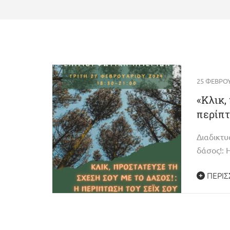
25 ΦΕΒΡΟΥ
«Κλικ,
περίπτ
Διαδικτυ
δάσος!: 
ΠΕΡΙΣ