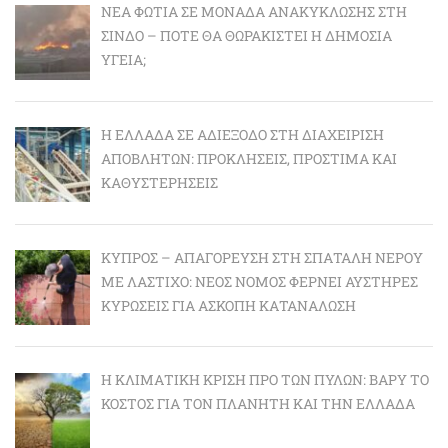
ΝΈΑ ΦΩΤΙΆ ΣΕ ΜΟΝΆΔΑ ΑΝΑΚΎΚΛΩΣΗΣ ΣΤΗ
ΣΊΝΔΟ – ΠΌΤΕ ΘΑ ΘΩΡΑΚΙΣΤΕΊ Η ΔΗΜΌΣΙΑ
ΥΓΕΊΑ;
Η ΕΛΛΆΔΑ ΣΕ ΑΔΙΈΞΟΔΟ ΣΤΗ ΔΙΑΧΕΊΡΙΣΗ
ΑΠΟΒΛΉΤΩΝ: ΠΡΟΚΛΉΣΕΙΣ, ΠΡΌΣΤΙΜΑ ΚΑΙ
ΚΑΘΥΣΤΕΡΉΣΕΙΣ
ΚΎΠΡΟΣ – ΑΠΑΓΌΡΕΥΣΗ ΣΤΗ ΣΠΑΤΆΛΗ ΝΕΡΟΎ
ΜΕ ΛΆΣΤΙΧΟ: ΝΈΟΣ ΝΌΜΟΣ ΦΈΡΝΕΙ ΑΥΣΤΗΡΈΣ
ΚΥΡΏΣΕΙΣ ΓΙΑ ΆΣΚΟΠΗ ΚΑΤΑΝΆΛΩΣΗ
Η ΚΛΙΜΑΤΙΚΉ ΚΡΊΣΗ ΠΡΟ ΤΩΝ ΠΥΛΏΝ: BΑΡΎ ΤΟ
ΚΌΣΤΟΣ ΓΙΑ ΤΟΝ ΠΛΑΝΉΤΗ ΚΑΙ ΤΗΝ ΕΛΛΆΔΑ