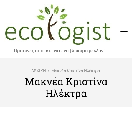
Skip
to
content
(Press
Enter)
Πράσινες απόψεις για ένα βιώσιμο μέλλον!
ΑΡΧΙΚΗ
>
Μακνέα Κριστίνα Ηλέκτρα
Μακνέα Κριστίνα
Ηλέκτρα