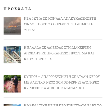
ΠΡΟΣΦΑΤΑ
ΝΈΑ ΦΩΤΙΆ ΣΕ ΜΟΝΆΔΑ ΑΝΑΚΎΚΛΩΣΗΣ ΣΤΗ
ΣΊΝΔΟ – ΠΌΤΕ ΘΑ ΘΩΡΑΚΙΣΤΕΊ Η ΔΗΜΌΣΙΑ
ΥΓΕΊΑ;
Η ΕΛΛΆΔΑ ΣΕ ΑΔΙΈΞΟΔΟ ΣΤΗ ΔΙΑΧΕΊΡΙΣΗ
ΑΠΟΒΛΉΤΩΝ: ΠΡΟΚΛΉΣΕΙΣ, ΠΡΌΣΤΙΜΑ ΚΑΙ
ΚΑΘΥΣΤΕΡΉΣΕΙΣ
ΚΎΠΡΟΣ – ΑΠΑΓΌΡΕΥΣΗ ΣΤΗ ΣΠΑΤΆΛΗ ΝΕΡΟΎ
ΜΕ ΛΆΣΤΙΧΟ: ΝΈΟΣ ΝΌΜΟΣ ΦΈΡΝΕΙ ΑΥΣΤΗΡΈΣ
ΚΥΡΏΣΕΙΣ ΓΙΑ ΆΣΚΟΠΗ ΚΑΤΑΝΆΛΩΣΗ
Η ΚΛΙΜΑΤΙΚΉ ΚΡΊΣΗ ΠΡΟ ΤΩΝ ΠΥΛΏΝ: BΑΡΎ ΤΟ