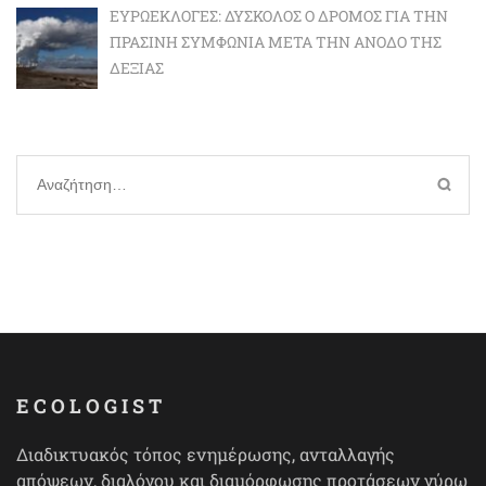
ΕΥΡΩΕΚΛΟΓΈΣ: ΔΎΣΚΟΛΟΣ Ο ΔΡΌΜΟΣ ΓΙΑ ΤΗΝ
ΠΡΆΣΙΝΗ ΣΥΜΦΩΝΊΑ ΜΕΤΆ ΤΗΝ ΆΝΟΔΟ ΤΗΣ
ΔΕΞΙΆΣ
Αναζήτηση
για:
ECOLOGIST
Διαδικτυακός τόπος ενημέρωσης, ανταλλαγής
απόψεων, διαλόγου και διαμόρφωσης προτάσεων γύρω