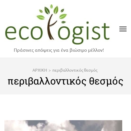
Skip
to
content
(Press
Enter)
Πράσινες απόψεις για ένα βιώσιμο μέλλον!
ΑΡΧΙΚΗ
>
περιβαλλοντικός θεσμός
περιβαλλοντικός θεσμός