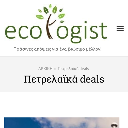
Skip
to
content
(Press
Enter)
Πράσινες απόψεις για ένα βιώσιμο μέλλον!
ΑΡΧΙΚΗ
>
Πετρελαϊκά deals
Πετρελαϊκά deals