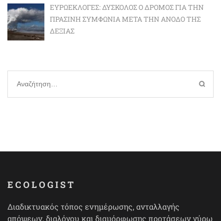
ΕΥΡΩΕΚΛΟΓΈΣ: ΔΎΣΚΟΛΟΣ Ο ΔΡΌΜΟΣ ΓΙΑ ΤΗΝ
ΠΡΆΣΙΝΗ ΣΥΜΦΩΝΊΑ ΜΕΤΆ ΤΗΝ ΆΝΟΔΟ ΤΗΣ
ΔΕΞΙΆΣ
Αναζήτηση
για:
ECOLOGIST
Διαδικτυακός τόπος ενημέρωσης, ανταλλαγής
απόψεων, διαλόγου και διαμόρφωσης προτάσεων γύρω