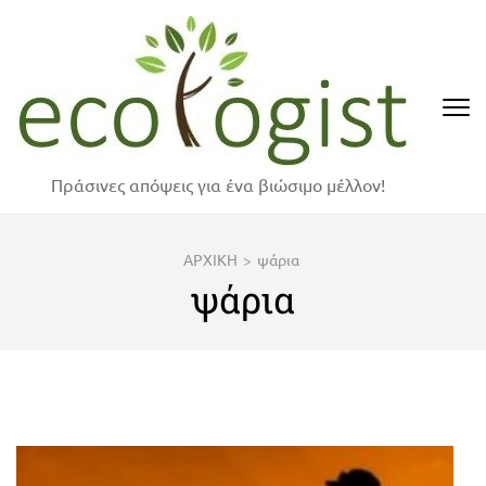
Skip
to
content
(Press
Enter)
Πράσινες απόψεις για ένα βιώσιμο μέλλον!
ΑΡΧΙΚΗ
>
ψάρια
ψάρια