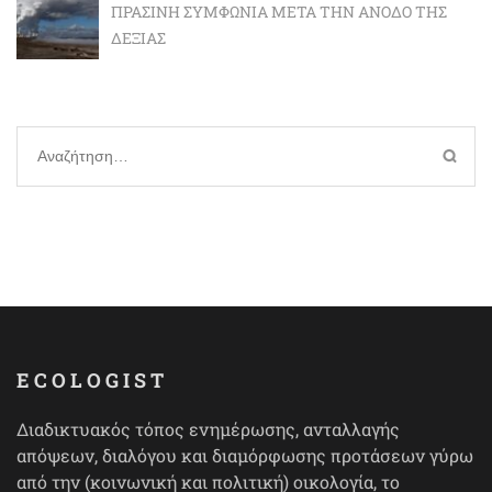
ΠΡΆΣΙΝΗ ΣΥΜΦΩΝΊΑ ΜΕΤΆ ΤΗΝ ΆΝΟΔΟ ΤΗΣ
ΔΕΞΙΆΣ
Αναζήτηση
για:
ECOLOGIST
Διαδικτυακός τόπος ενημέρωσης, ανταλλαγής
απόψεων, διαλόγου και διαμόρφωσης προτάσεων γύρω
από την (κοινωνική και πολιτική) οικολογία, το