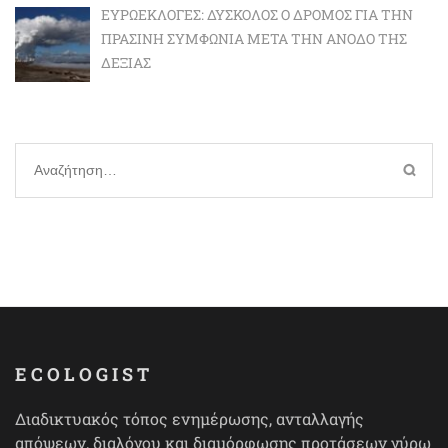
ΕΥΡΩΕΚΛΟΓΈΣ: ΔΎΣΚΟΛΟΣ Ο ΔΡΌΜΟΣ ΓΙΑ ΤΗΝ
ΠΡΆΣΙΝΗ ΣΥΜΦΩΝΊΑ ΜΕΤΆ ΤΗΝ ΆΝΟΔΟ ΤΗΣ
ΔΕΞΙΆΣ
Αναζήτηση
για:
ECOLOGIST
Διαδικτυακός τόπος ενημέρωσης, ανταλλαγής
απόψεων, διαλόγου και διαμόρφωσης προτάσεων γύρω