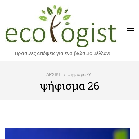
Skip
to
content
(Press
Enter)
Πράσινες απόψεις για ένα βιώσιμο μέλλον!
ΑΡΧΙΚΗ
>
ψήφισμα 26
ψήφισμα 26