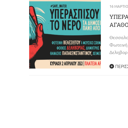
16 ΜΑΡΤΊΟ
ΥΠΕΡΑ
ΑΓΑΘ
Θεσσαλο
Φωτεινή
Δεληβορ
ΠΕΡΙΣ