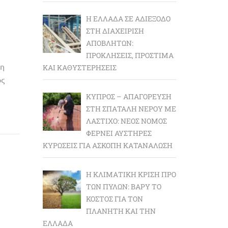
Η ΕΛΛΆΔΑ ΣΕ ΑΔΙΈΞΟΔΟ
ΣΤΗ ΔΙΑΧΕΊΡΙΣΗ
ΑΠΟΒΛΉΤΩΝ:
ΠΡΟΚΛΉΣΕΙΣ, ΠΡΌΣΤΙΜΑ
η
ΚΑΙ ΚΑΘΥΣΤΕΡΉΣΕΙΣ
ς
ΚΎΠΡΟΣ – ΑΠΑΓΌΡΕΥΣΗ
ΣΤΗ ΣΠΑΤΆΛΗ ΝΕΡΟΎ ΜΕ
ΛΆΣΤΙΧΟ: ΝΈΟΣ ΝΌΜΟΣ
ΦΈΡΝΕΙ ΑΥΣΤΗΡΈΣ
ΚΥΡΏΣΕΙΣ ΓΙΑ ΆΣΚΟΠΗ ΚΑΤΑΝΆΛΩΣΗ
Η ΚΛΙΜΑΤΙΚΉ ΚΡΊΣΗ ΠΡΟ
ΤΩΝ ΠΥΛΏΝ: BΑΡΎ ΤΟ
ΚΌΣΤΟΣ ΓΙΑ ΤΟΝ
ΠΛΑΝΉΤΗ ΚΑΙ ΤΗΝ
ΕΛΛΆΔΑ