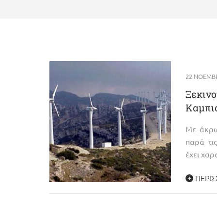
22 ΝΟΕΜΒΡ
Ξεκινο
Καμπι
Με άκρω
παρά τι
έχει χαρ
ΠΕΡΙΣ