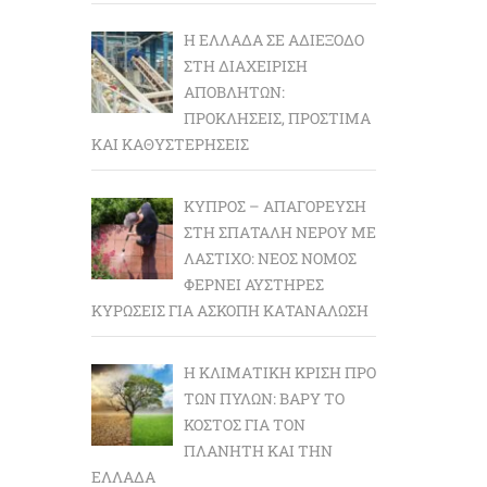
Η ΕΛΛΆΔΑ ΣΕ ΑΔΙΈΞΟΔΟ
ΣΤΗ ΔΙΑΧΕΊΡΙΣΗ
ΑΠΟΒΛΉΤΩΝ:
ΠΡΟΚΛΉΣΕΙΣ, ΠΡΌΣΤΙΜΑ
ΚΑΙ ΚΑΘΥΣΤΕΡΉΣΕΙΣ
ΚΎΠΡΟΣ – ΑΠΑΓΌΡΕΥΣΗ
ΣΤΗ ΣΠΑΤΆΛΗ ΝΕΡΟΎ ΜΕ
ΛΆΣΤΙΧΟ: ΝΈΟΣ ΝΌΜΟΣ
ΦΈΡΝΕΙ ΑΥΣΤΗΡΈΣ
ΚΥΡΏΣΕΙΣ ΓΙΑ ΆΣΚΟΠΗ ΚΑΤΑΝΆΛΩΣΗ
Η ΚΛΙΜΑΤΙΚΉ ΚΡΊΣΗ ΠΡΟ
ΤΩΝ ΠΥΛΏΝ: BΑΡΎ ΤΟ
ΚΌΣΤΟΣ ΓΙΑ ΤΟΝ
ΠΛΑΝΉΤΗ ΚΑΙ ΤΗΝ
ΕΛΛΆΔΑ