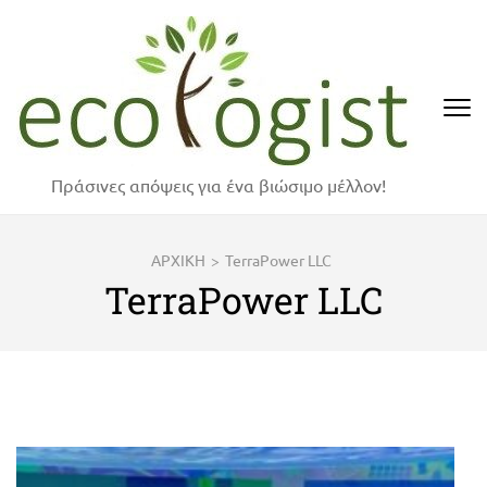
Skip
to
content
(Press
Enter)
Πράσινες απόψεις για ένα βιώσιμο μέλλον!
ΑΡΧΙΚΗ
>
TerraPower LLC
TerraPower LLC