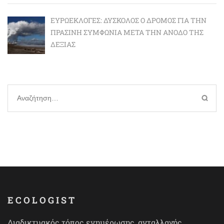
ΕΥΡΩΕΚΛΟΓΈΣ: ΔΎΣΚΟΛΟΣ Ο ΔΡΌΜΟΣ ΓΙΑ ΤΗΝ
ΠΡΆΣΙΝΗ ΣΥΜΦΩΝΊΑ ΜΕΤΆ ΤΗΝ ΆΝΟΔΟ ΤΗΣ
ΔΕΞΙΆΣ
Αναζήτηση
για:
ECOLOGIST
Διαδικτυακός τόπος ενημέρωσης, ανταλλαγής