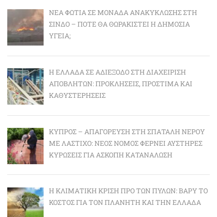
ΝΈΑ ΦΩΤΙΆ ΣΕ ΜΟΝΆΔΑ ΑΝΑΚΎΚΛΩΣΗΣ ΣΤΗ
ΣΊΝΔΟ – ΠΌΤΕ ΘΑ ΘΩΡΑΚΙΣΤΕΊ Η ΔΗΜΌΣΙΑ
ΥΓΕΊΑ;
Η ΕΛΛΆΔΑ ΣΕ ΑΔΙΈΞΟΔΟ ΣΤΗ ΔΙΑΧΕΊΡΙΣΗ
ΑΠΟΒΛΉΤΩΝ: ΠΡΟΚΛΉΣΕΙΣ, ΠΡΌΣΤΙΜΑ ΚΑΙ
ΚΑΘΥΣΤΕΡΉΣΕΙΣ
ΚΎΠΡΟΣ – ΑΠΑΓΌΡΕΥΣΗ ΣΤΗ ΣΠΑΤΆΛΗ ΝΕΡΟΎ
ΜΕ ΛΆΣΤΙΧΟ: ΝΈΟΣ ΝΌΜΟΣ ΦΈΡΝΕΙ ΑΥΣΤΗΡΈΣ
ΚΥΡΏΣΕΙΣ ΓΙΑ ΆΣΚΟΠΗ ΚΑΤΑΝΆΛΩΣΗ
Η ΚΛΙΜΑΤΙΚΉ ΚΡΊΣΗ ΠΡΟ ΤΩΝ ΠΥΛΏΝ: BΑΡΎ ΤΟ
ΚΌΣΤΟΣ ΓΙΑ ΤΟΝ ΠΛΑΝΉΤΗ ΚΑΙ ΤΗΝ ΕΛΛΆΔΑ