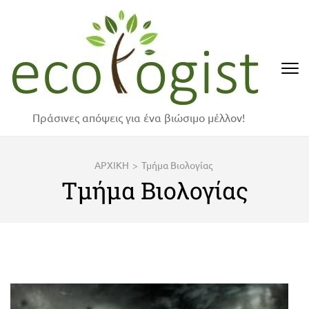
Skip
to
content
(Press
Enter)
Πράσινες απόψεις για ένα βιώσιμο μέλλον!
ΑΡΧΙΚΗ
>
Τμήμα Βιολογίας
Τμήμα Βιολογίας