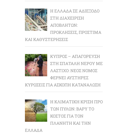
Η ΕΛΛΆΔΑ ΣΕ ΑΔΙΈΞΟΔΟ
ΣΤΗ ΔΙΑΧΕΊΡΙΣΗ
ΑΠΟΒΛΉΤΩΝ:
ΠΡΟΚΛΉΣΕΙΣ, ΠΡΌΣΤΙΜΑ
ΚΑΙ ΚΑΘΥΣΤΕΡΉΣΕΙΣ
ΚΎΠΡΟΣ – ΑΠΑΓΌΡΕΥΣΗ
ΣΤΗ ΣΠΑΤΆΛΗ ΝΕΡΟΎ ΜΕ
ΛΆΣΤΙΧΟ: ΝΈΟΣ ΝΌΜΟΣ
ΦΈΡΝΕΙ ΑΥΣΤΗΡΈΣ
ΚΥΡΏΣΕΙΣ ΓΙΑ ΆΣΚΟΠΗ ΚΑΤΑΝΆΛΩΣΗ
Η ΚΛΙΜΑΤΙΚΉ ΚΡΊΣΗ ΠΡΟ
ΤΩΝ ΠΥΛΏΝ: BΑΡΎ ΤΟ
ΚΌΣΤΟΣ ΓΙΑ ΤΟΝ
ΠΛΑΝΉΤΗ ΚΑΙ ΤΗΝ
ΕΛΛΆΔΑ