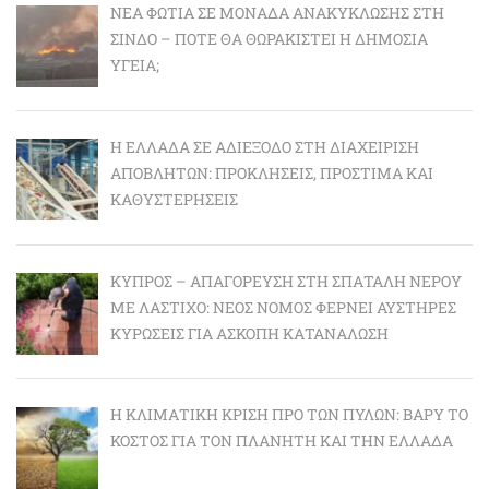
ΝΈΑ ΦΩΤΙΆ ΣΕ ΜΟΝΆΔΑ ΑΝΑΚΎΚΛΩΣΗΣ ΣΤΗ
ΣΊΝΔΟ – ΠΌΤΕ ΘΑ ΘΩΡΑΚΙΣΤΕΊ Η ΔΗΜΌΣΙΑ
ΥΓΕΊΑ;
Η ΕΛΛΆΔΑ ΣΕ ΑΔΙΈΞΟΔΟ ΣΤΗ ΔΙΑΧΕΊΡΙΣΗ
ΑΠΟΒΛΉΤΩΝ: ΠΡΟΚΛΉΣΕΙΣ, ΠΡΌΣΤΙΜΑ ΚΑΙ
ΚΑΘΥΣΤΕΡΉΣΕΙΣ
ΚΎΠΡΟΣ – ΑΠΑΓΌΡΕΥΣΗ ΣΤΗ ΣΠΑΤΆΛΗ ΝΕΡΟΎ
ΜΕ ΛΆΣΤΙΧΟ: ΝΈΟΣ ΝΌΜΟΣ ΦΈΡΝΕΙ ΑΥΣΤΗΡΈΣ
ΚΥΡΏΣΕΙΣ ΓΙΑ ΆΣΚΟΠΗ ΚΑΤΑΝΆΛΩΣΗ
Η ΚΛΙΜΑΤΙΚΉ ΚΡΊΣΗ ΠΡΟ ΤΩΝ ΠΥΛΏΝ: BΑΡΎ ΤΟ
ΚΌΣΤΟΣ ΓΙΑ ΤΟΝ ΠΛΑΝΉΤΗ ΚΑΙ ΤΗΝ ΕΛΛΆΔΑ