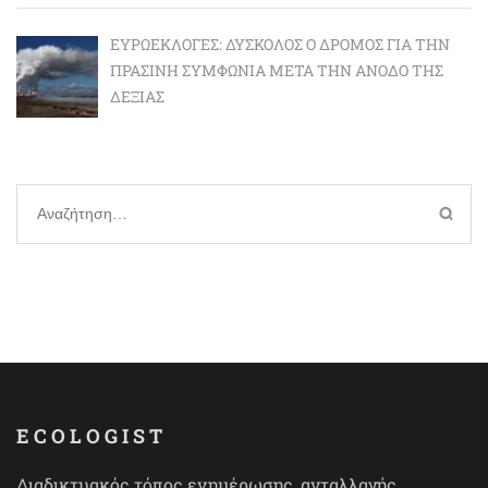
ΕΥΡΩΕΚΛΟΓΈΣ: ΔΎΣΚΟΛΟΣ Ο ΔΡΌΜΟΣ ΓΙΑ ΤΗΝ
ΠΡΆΣΙΝΗ ΣΥΜΦΩΝΊΑ ΜΕΤΆ ΤΗΝ ΆΝΟΔΟ ΤΗΣ
ΔΕΞΙΆΣ
Αναζήτηση
για:
ECOLOGIST
Διαδικτυακός τόπος ενημέρωσης, ανταλλαγής