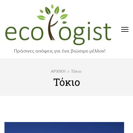
Skip
to
content
(Press
Enter)
Πράσινες απόψεις για ένα βιώσιμο μέλλον!
ΑΡΧΙΚΗ
>
Τόκιο
Τόκιο