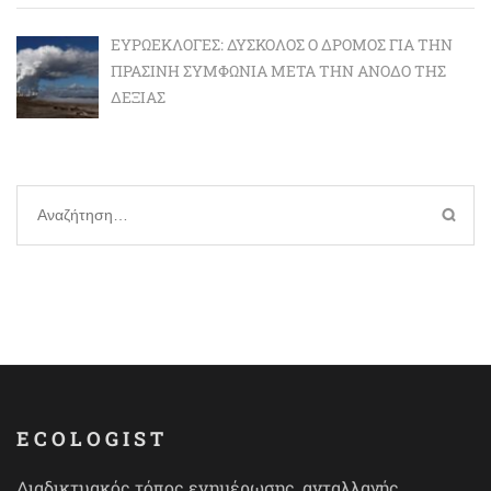
ΕΥΡΩΕΚΛΟΓΈΣ: ΔΎΣΚΟΛΟΣ Ο ΔΡΌΜΟΣ ΓΙΑ ΤΗΝ
ΠΡΆΣΙΝΗ ΣΥΜΦΩΝΊΑ ΜΕΤΆ ΤΗΝ ΆΝΟΔΟ ΤΗΣ
ΔΕΞΙΆΣ
Αναζήτηση
για:
ECOLOGIST
Διαδικτυακός τόπος ενημέρωσης, ανταλλαγής