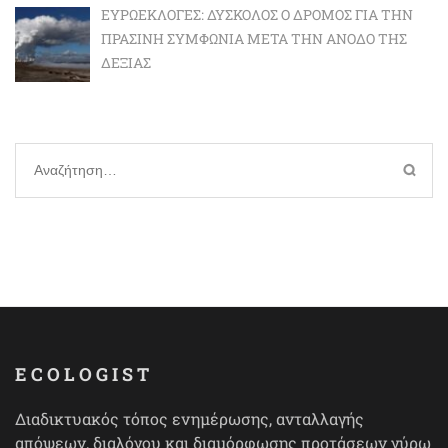
ΕΥΡΩΕΚΛΟΓΈΣ: ΔΎΣΚΟΛΟΣ Ο ΔΡΌΜΟΣ ΓΙΑ ΤΗΝ
ΠΡΆΣΙΝΗ ΣΥΜΦΩΝΊΑ ΜΕΤΆ ΤΗΝ ΆΝΟΔΟ ΤΗΣ
ΔΕΞΙΆΣ
Αναζήτηση
για:
ECOLOGIST
Διαδικτυακός τόπος ενημέρωσης, ανταλλαγής
απόψεων, διαλόγου και διαμόρφωσης προτάσεων γύρω