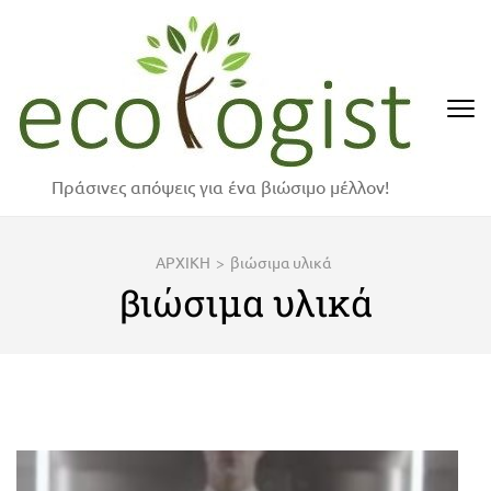
Skip
to
content
(Press
Enter)
Πράσινες απόψεις για ένα βιώσιμο μέλλον!
ΑΡΧΙΚΗ
>
βιώσιμα υλικά
βιώσιμα υλικά