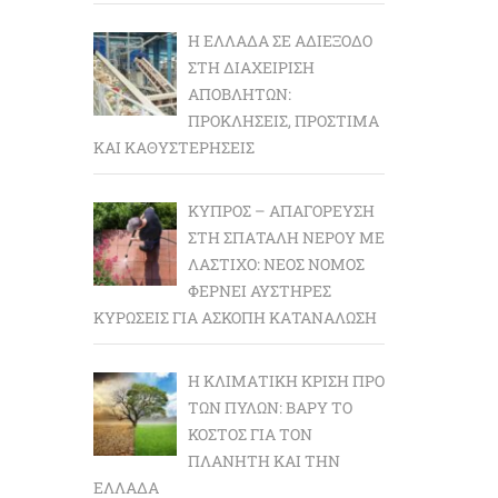
Η ΕΛΛΆΔΑ ΣΕ ΑΔΙΈΞΟΔΟ
ΣΤΗ ΔΙΑΧΕΊΡΙΣΗ
ΑΠΟΒΛΉΤΩΝ:
ΠΡΟΚΛΉΣΕΙΣ, ΠΡΌΣΤΙΜΑ
ΚΑΙ ΚΑΘΥΣΤΕΡΉΣΕΙΣ
ΚΎΠΡΟΣ – ΑΠΑΓΌΡΕΥΣΗ
ΣΤΗ ΣΠΑΤΆΛΗ ΝΕΡΟΎ ΜΕ
ΛΆΣΤΙΧΟ: ΝΈΟΣ ΝΌΜΟΣ
ΦΈΡΝΕΙ ΑΥΣΤΗΡΈΣ
ΚΥΡΏΣΕΙΣ ΓΙΑ ΆΣΚΟΠΗ ΚΑΤΑΝΆΛΩΣΗ
Η ΚΛΙΜΑΤΙΚΉ ΚΡΊΣΗ ΠΡΟ
ΤΩΝ ΠΥΛΏΝ: BΑΡΎ ΤΟ
ΚΌΣΤΟΣ ΓΙΑ ΤΟΝ
ΠΛΑΝΉΤΗ ΚΑΙ ΤΗΝ
ΕΛΛΆΔΑ