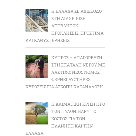
Η ΕΛΛΆΔΑ ΣΕ ΑΔΙΈΞΟΔΟ
ΣΤΗ ΔΙΑΧΕΊΡΙΣΗ
ΑΠΟΒΛΉΤΩΝ:
ΠΡΟΚΛΉΣΕΙΣ, ΠΡΌΣΤΙΜΑ
ΚΑΙ ΚΑΘΥΣΤΕΡΉΣΕΙΣ
ΚΎΠΡΟΣ – ΑΠΑΓΌΡΕΥΣΗ
ΣΤΗ ΣΠΑΤΆΛΗ ΝΕΡΟΎ ΜΕ
ΛΆΣΤΙΧΟ: ΝΈΟΣ ΝΌΜΟΣ
ΦΈΡΝΕΙ ΑΥΣΤΗΡΈΣ
ΚΥΡΏΣΕΙΣ ΓΙΑ ΆΣΚΟΠΗ ΚΑΤΑΝΆΛΩΣΗ
Η ΚΛΙΜΑΤΙΚΉ ΚΡΊΣΗ ΠΡΟ
ΤΩΝ ΠΥΛΏΝ: BΑΡΎ ΤΟ
ΚΌΣΤΟΣ ΓΙΑ ΤΟΝ
ΠΛΑΝΉΤΗ ΚΑΙ ΤΗΝ
ΕΛΛΆΔΑ