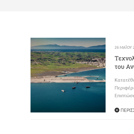
26 ΜΑΪ́ΟΥ
Τεχνολ
του Α
Κατατέθ
Περιφέρ
Επιπτώσ
ΠΕΡΙΣ