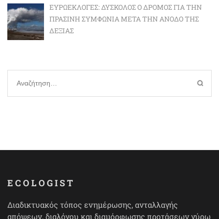
ΕΥΡΩΕΚΛΟΓΈΣ: ΔΎΣΚΟΛΟΣ Ο ΔΡΌΜΟΣ ΓΙΑ ΤΗΝ
ΠΡΆΣΙΝΗ ΣΥΜΦΩΝΊΑ ΜΕΤΆ ΤΗΝ ΆΝΟΔΟ ΤΗΣ
ΔΕΞΙΆΣ
Αναζήτηση
για:
ECOLOGIST
Διαδικτυακός τόπος ενημέρωσης, ανταλλαγής
απόψεων, διαλόγου και διαμόρφωσης προτάσεων γύρω