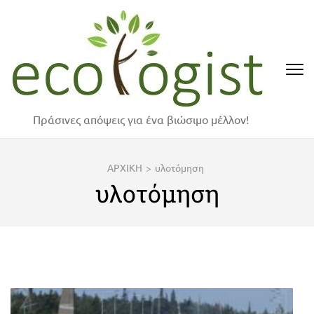
Skip
to
content
(Press
Enter)
Πράσινες απόψεις για ένα βιώσιμο μέλλον!
ΑΡΧΙΚΗ
>
υλοτόμηση
υλοτόμηση