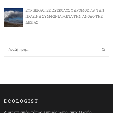
ΕΥΡΩΕΚΛΟΓΈΣ: ΔΎΣΚΟΛΟΣ Ο ΔΡΌΜΟΣ ΓΙΑ ΤΗΝ
ΠΡΆΣΙΝΗ ΣΥΜΦΩΝΊΑ ΜΕΤΆ ΤΗΝ ΆΝΟΔΟ ΤΗΣ
ΔΕΞΙΆΣ
Αναζήτηση
για:
ECOLOGIST
Διαδικτυακός τόπος ενημέρωσης, ανταλλαγής