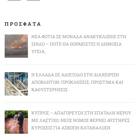
ΠΡΟΣΦΑΤΑ
ΝΈΑ ΦΩΤΙΆ ΣΕ ΜΟΝΆΔΑ ΑΝΑΚΎΚΛΩΣΗΣ ΣΤΗ
ΣΊΝΔΟ – ΠΌΤΕ ΘΑ ΘΩΡΑΚΙΣΤΕΊ Η ΔΗΜΌΣΙΑ
ΥΓΕΊΑ;
Η ΕΛΛΆΔΑ ΣΕ ΑΔΙΈΞΟΔΟ ΣΤΗ ΔΙΑΧΕΊΡΙΣΗ
ΑΠΟΒΛΉΤΩΝ: ΠΡΟΚΛΉΣΕΙΣ, ΠΡΌΣΤΙΜΑ ΚΑΙ
ΚΑΘΥΣΤΕΡΉΣΕΙΣ
ΚΎΠΡΟΣ – ΑΠΑΓΌΡΕΥΣΗ ΣΤΗ ΣΠΑΤΆΛΗ ΝΕΡΟΎ
ΜΕ ΛΆΣΤΙΧΟ: ΝΈΟΣ ΝΌΜΟΣ ΦΈΡΝΕΙ ΑΥΣΤΗΡΈΣ
ΚΥΡΏΣΕΙΣ ΓΙΑ ΆΣΚΟΠΗ ΚΑΤΑΝΆΛΩΣΗ