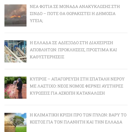
ΝΈΑ ΦΩΤΙΆ ΣΕ ΜΟΝΆΔΑ ΑΝΑΚΎΚΛΩΣΗΣ ΣΤΗ
ΣΊΝΔΟ – ΠΌΤΕ ΘΑ ΘΩΡΑΚΙΣΤΕΊ Η ΔΗΜΌΣΙΑ
ΥΓΕΊΑ;
Η ΕΛΛΆΔΑ ΣΕ ΑΔΙΈΞΟΔΟ ΣΤΗ ΔΙΑΧΕΊΡΙΣΗ
ΑΠΟΒΛΉΤΩΝ: ΠΡΟΚΛΉΣΕΙΣ, ΠΡΌΣΤΙΜΑ ΚΑΙ
ΚΑΘΥΣΤΕΡΉΣΕΙΣ
ΚΎΠΡΟΣ – ΑΠΑΓΌΡΕΥΣΗ ΣΤΗ ΣΠΑΤΆΛΗ ΝΕΡΟΎ
ΜΕ ΛΆΣΤΙΧΟ: ΝΈΟΣ ΝΌΜΟΣ ΦΈΡΝΕΙ ΑΥΣΤΗΡΈΣ
ΚΥΡΏΣΕΙΣ ΓΙΑ ΆΣΚΟΠΗ ΚΑΤΑΝΆΛΩΣΗ
Η ΚΛΙΜΑΤΙΚΉ ΚΡΊΣΗ ΠΡΟ ΤΩΝ ΠΥΛΏΝ: BΑΡΎ ΤΟ
ΚΌΣΤΟΣ ΓΙΑ ΤΟΝ ΠΛΑΝΉΤΗ ΚΑΙ ΤΗΝ ΕΛΛΆΔΑ