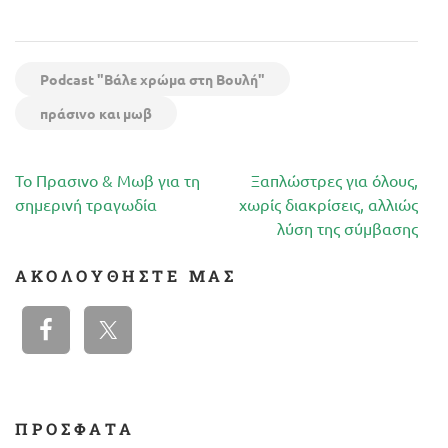
Podcast "Βάλε χρώμα στη Βουλή"
πράσινο και μωβ
Πλοήγηση
Το Πρασινο & Μωβ για τη
Ξαπλώστρες για όλους,
άρθρων
σημερινή τραγωδία
χωρίς διακρίσεις, αλλιώς
λύση της σύμβασης
ΑΚΟΛΟΥΘΉΣΤΕ ΜΑΣ
ΠΡΟΣΦΑΤΑ