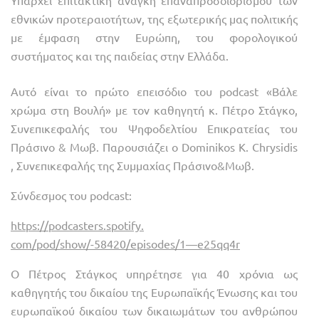
Υπάρχει επιτακτική ανάγκη επαναπροσδιορισμού των
εθνικών προτεραιοτήτων, της εξωτερικής μας πολιτικής
με έμφαση στην Ευρώπη, του φορολογικού
συστήματος και της παιδείας στην Ελλάδα.
Αυτό είναι το πρώτο επεισόδιο του podcast «Βάλε
χρώμα στη Βουλή» με τον καθηγητή κ. Πέτρο Στάγκο,
Συνεπικεφαλής του Ψηφοδελτίου Επικρατείας του
Πράσινο & Μωβ. Παρουσιάζει ο Dominikos Κ. Chrysidis
, Συνεπικεφαλής της Συμμαχίας Πράσινο&Μωβ.
Σύνδεσμος του podcast:
https://podcasters.spotify.
com/pod/show/-58420/episodes/
1—e25qq4r
Ο Πέτρος Στάγκος υπηρέτησε για 40 χρόνια ως
καθηγητής του δικαίου της Ευρωπαϊκής Ένωσης και του
ευρωπαϊκού δικαίου των δικαιωμάτων του ανθρώπου